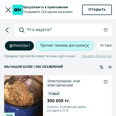
Продолжить в приложении
Открыть
Открывайте OLX одним касанием
Что ищете?
Фильтры
·
1
Прочая техника для кухни
Установ
Продажа прочей бытовой техники для кухни
Показать Полностью
МЫ НАШЛИ
БОЛЕЕ
1 000 ОБЪЯВЛЕНИЙ
Электроказан очаг
электрический
Новый
300 000 тг.
Алматы, Ауэзовский район
Сегодня в 13:15