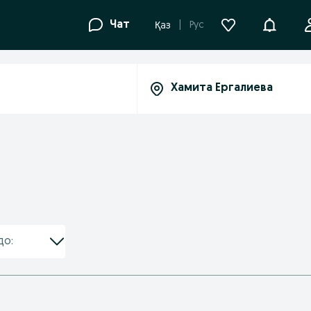
Уведомле
Чат
Рус
Қаз