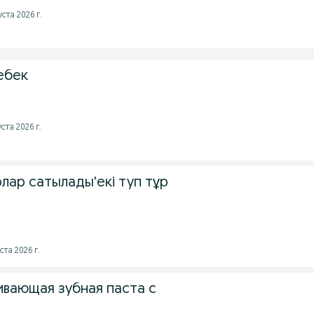
ста 2026 г.
ебек
ста 2026 г.
лар сатылады'екі туп тұр
ста 2026 г.
ивающая зубная паста с