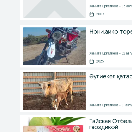
Хамита Ергалиева - 03 авгу
2007
Нони.аико тор
Хамита Ергалиева - 02 авгу
2025
Әулиекөл қатар
Хамита Ергалиева - 01 авгу
Тайская Отбел
гвоздикой