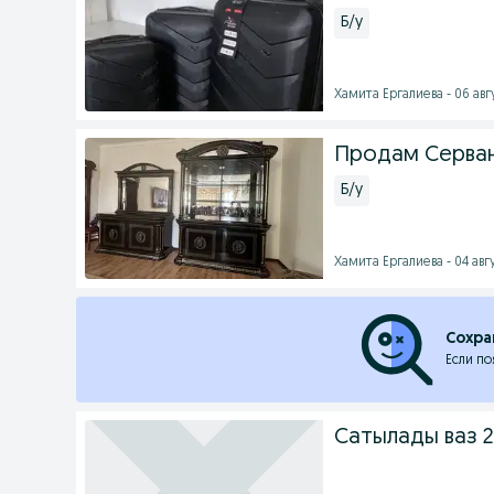
Б/у
Хамита Ергалиева - 06 авгу
Продам Серван
Б/у
Хамита Ергалиева - 04 авгу
Сохра
Если по
Сатылады ваз 2