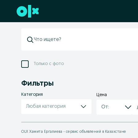
Перейти к нижнему колонтитулу
Только с фото
Фильтры
Категория
Цена
Любая категория
OLX Хамита Ергалиева - сервис объявлений в Казахстане