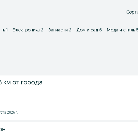
Сорти
ть
1
Электроника
2
Запчасти
2
Дом и сад
6
Мода и стиль
8 км от города
ста 2026 г.
он