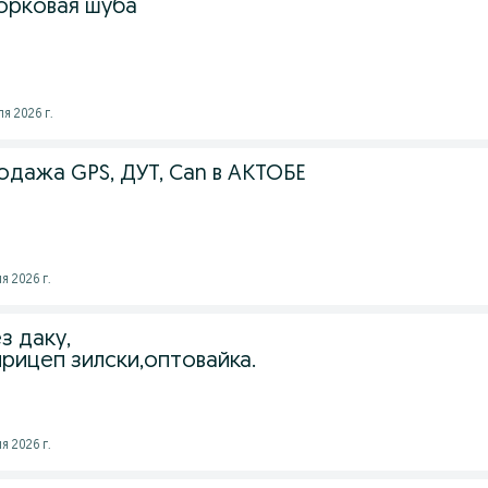
орковая шуба
я 2026 г.
одажа GPS, ДУТ, Can в АКТОБЕ
я 2026 г.
з даку,
прицеп зилски,оптовайка.
я 2026 г.