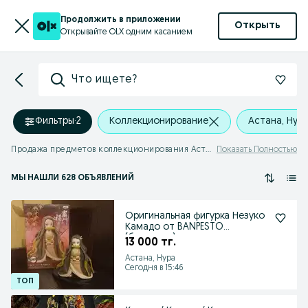
Продолжить в приложении
Открыть
Открывайте OLX одним касанием
Что ищете?
Фильтры
·
2
Коллекционирование
Астана, Нур
Продажа предметов коллекционирования Астана
Показать Полностью
МЫ НАШЛИ 628 ОБЪЯВЛЕНИЙ
Оригинальная фигурка Незуко
Камадо от BANPESTO
(банпесто) по крд.
13 000 тг.
Астана, Нура
Сегодня в 15:46