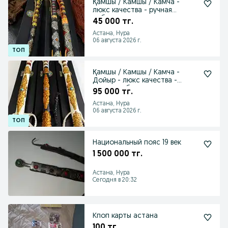
Қамшы / Камшы / Камча -
люкс качества - ручная
работа
45 000 тг.
Астана, Нура
06 августа 2026 г.
Қамшы / Камшы / Камча -
Дойыр - люкс качества -
ручная работа
95 000 тг.
Астана, Нура
06 августа 2026 г.
Национальный пояс 19 век
1 500 000 тг.
Астана, Нура
Сегодня в 20:32
Кпоп карты астана
100 тг.