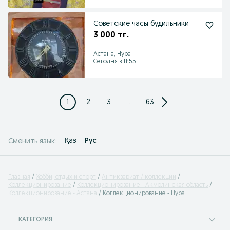
Советские часы будильники
3 000 тг.
Астана, Нура
Сегодня в 11:55
1
2
3
...
63
Қаз
Рус
Сменить язык:
Главная
Хобби, отдых и спорт
Антиквариат / коллекции
Коллекционирование
Коллекционирование - Акмолинская область
Коллекционирование - Астана
Коллекционирование - Нура
КАТЕГОРИЯ