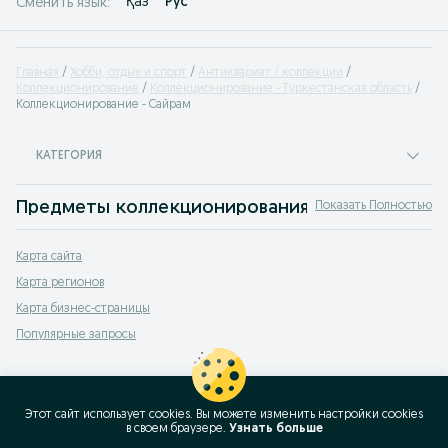
Қаз
Рус
Сменить язык:
Главная
Хобби, отдых и спорт
Антиквариат / коллекции
Коллекционирование
Коллекционирование - Туркестанская область
Коллекционирование - Сайрам
КАТЕГОРИЯ
Предметы коллекционирования Сайрам
Показать Полностью
Продажа предметов коллекционирования Сайрам — купить товары для колле
Карта сайта
Карта регионов
Карта бизнес-страницы
Популярные запросы
Этот сайт использует cookies. Вы можете изменить настройки cookies
в своeм браузере.
Узнать больше