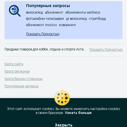
Популярные запросы
велосипед
абонемент
абонементы wellness
фотоальбом типаграфия
gt велосипед
стритборд
абонемент invictus
коворкинг
Показать Полностью
Продажа товаров для хобби, отдыха и спорта Астана: объявления OLX Астана. Отдыхайте вместе с OLX!
Показать Полностью
Карта сайта
Карта регионов
Карта бизнес-страницы
Популярные запросы
Этот сайт использует cookies. Вы можете изменить настройки cookies
в своeм браузере.
Узнать больше
Закрыть