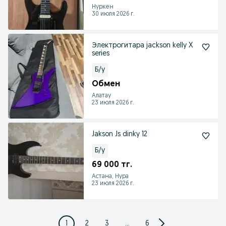
Нуркен
30 июля 2026 г.
Электрогитара jackson kelly X
series
Б/у
Обмен
Алатау
23 июля 2026 г.
Jakson Js dinky 12
Б/у
69 000 тг.
Астана, Нура
23 июля 2026 г.
1
2
3
...
6