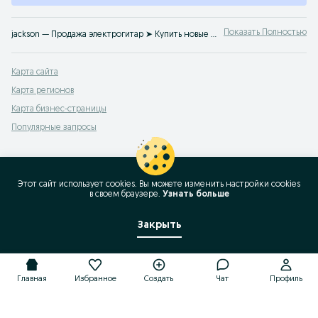
Показать Полностью
jackson — Продажа электрогитар ➤ Купить новые или б/у электрогитары по лучшим ценам ☝ Отличный выбор инструментов для музыкантов на OLX.kz
Карта сайта
Карта регионов
Карта бизнес-страницы
Популярные запросы
Этот сайт использует cookies. Вы можете изменить настройки cookies
в своeм браузере.
Узнать больше
Закрыть
Главная
Избранное
Создать
Чат
Профиль