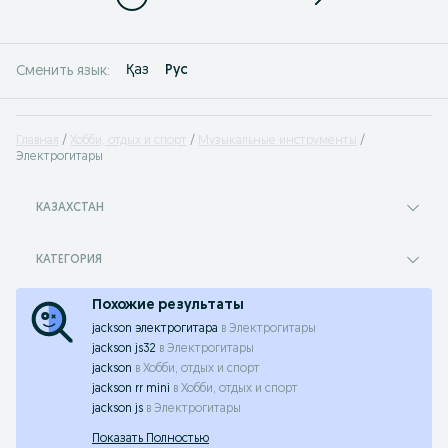
Қаз
Рус
Сменить язык:
Главная
Хобби, отдых и спорт
Музыкальные инструменты
Электрогитары
КАЗАХСТАН
КАТЕГОРИЯ
Похожие результаты
jackson электрогитара
в
Электрогитары
jackson js32
в
Электрогитары
jackson
в
Хобби, отдых и спорт
jackson rr mini
в
Хобби, отдых и спорт
jackson js
в
Электрогитары
Показать Полностью