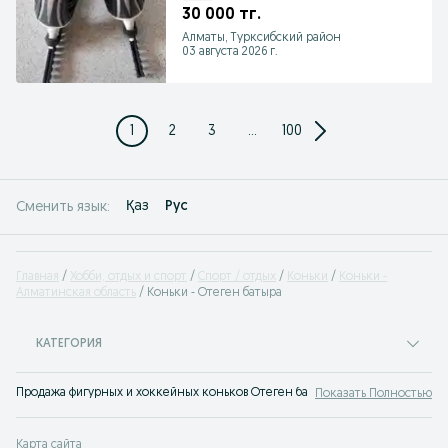
30 000 тг.
Алматы, Турксибский район
03 августа 2026 г.
1
2
3
...
100
Қаз
Рус
Сменить язык:
Главная
Хобби, отдых и спорт
Спорт / отдых
Коньки
Коньки -
Алматинская область
Коньки - Отеген батыра
КАТЕГОРИЯ
Продажа фигурных и хоккейных коньков Отеген батыра - купить коньки для
Показать Полностью
Карта сайта