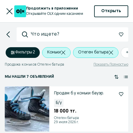
Продолжить в приложении
Открыть
Открывайте OLX одним касанием
Что ищете?
Фильтры
·
2
Коньки
Отеген батыра
+0
Продажа коньков Отеген батыра
Показать Полностью
МЫ НАШЛИ 7 ОБЪЯВЛЕНИЙ
Продам б.у коньки бауэр.
Б/у
18 000 тг.
Отеген батыра
29 июля 2026 г.