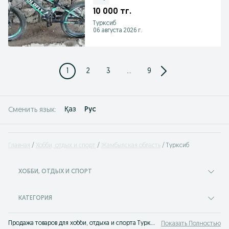
10 000 тг.
Турксиб
06 августа 2026 г.
1
2
3
...
9
Қаз
Рус
Сменить язык:
Главная
Хобби, отдых и спорт
Жамбылская область
Турксиб
ХОББИ, ОТДЫХ И СПОРТ
КАТЕГОРИЯ
Продажа товаров для хобби, отдыха и спорта Турксиб: объявления OLX Турксиб. Отдыхайте вместе с OLX!
Показать Полностью