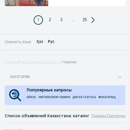
1
2
3
...
25
Қаз
Рус
Сменить язык:
Главная
Карагандинская область
Каражал
КАТЕГОРИЯ
Популярные запросы
айкос
металлолом прием
диски статусы
велосипед
Список объявлений Казахстана: каталог любых товаров.
Показать Полностью
Объявления в Каражал, Казахстане на OLX.kz, раньше Slando - здесь вы най