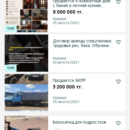
Продается 4-комнатный дом
с баней и летней кухней,
уютным садом
9 000 000 тг.
Каражал
05 августа 2026 г.
Договор аренды спецтехники,
трудовые рес, база. Обучение
тендерам.
Каражал
04 августа 2026 г.
Продается ЗИЛ!!!
3 200 000 тг.
Каражал
05 августа 2026 г.
Велосипед,для подростков