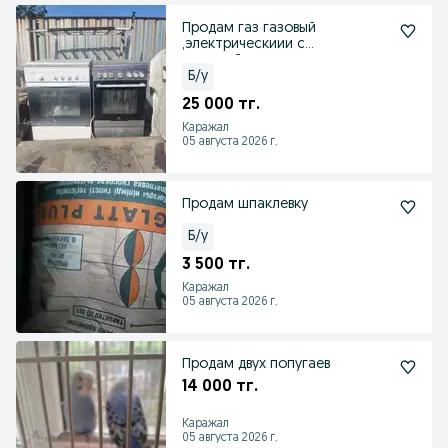
Продам газ газовый
,электрическиии с
духовкой,жироуловитель в
отличном
Б/у
25 000 тг.
Каражал
05 августа 2026 г.
Продам шпаклевку
Б/у
3 500 тг.
Каражал
05 августа 2026 г.
Продам двух попугаев
14 000 тг.
Каражал
05 августа 2026 г.