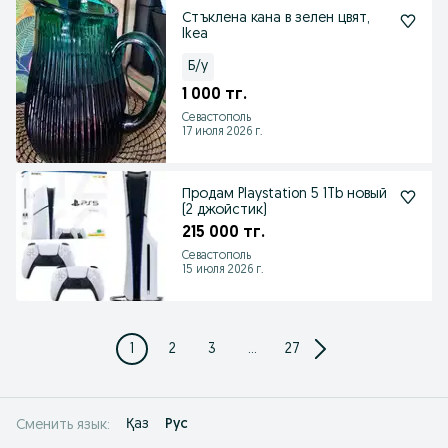
Стъклена кана в зелен цвят,
Ikea
Б/у
1 000 тг.
Севастополь
17 июля 2026 г.
Продам Playstation 5 1Tb новый
(2 джойстик)
215 000 тг.
Севастополь
15 июля 2026 г.
1
2
3
...
27
Қаз
Рус
Сменить язык: