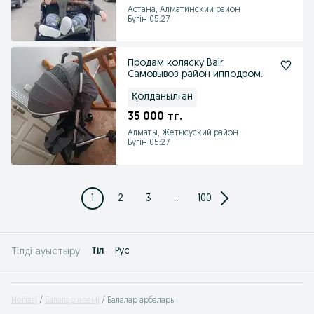
Астана, Алматинский район
Бүгін 05:27
Продам коляску Bair.
Самовывоз район ипподром.
Қолданылған
35 000 тг.
Алматы, Жетысуский район
Бүгін 05:27
1
2
3
...
100
Tіл
Рус
Тілді ауыстыру
Негізгі
Балалар әлемі
Балалар арбалары