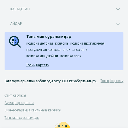
ҚАЗАҚСТАН
АЙДАР
Танымал сұранымдар
коляска детская
коляска
коляска прогулочная
прогулочная коляска
anex
anex air z
коляска для двойни
коляска anex
Толық Көрсету
Толық Көрсету
Балаларға арналған арбаларды сату. OLX.kz хабарландырулар тақтасынан нәрестелерге арналған б/қ арбаларды оңай әрі тез сатып алуға болады. Балаңызға арналған ең жақсыларын сатып алыңыздар!
Сайт картасы
Аумақтар картасы
Бизнес-парақша сайтының картасы
Танымал сұранымдар