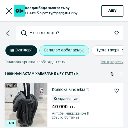
Қолданбада жалғастыру
Ашу
OLX-ке бір рет түрту арқылы кіру
Не іздедіңіз?
Сүзгілер
·
1
Балалар арбалары
Тұрған жерін ор
Балаларға арналған арбаларды сату
Толық Көрсету
1 000
-НАН АСТАМ
ХАБАРЛАНДЫРУ ТАПТЫҚ
Коляска Kinderkraft
Қолданылған
40 000 тг.
Актобе, микрорайон 11
2026 ж. 08 тамыз