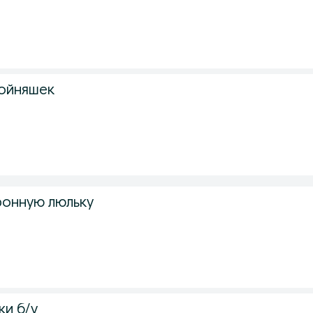
войняшек
ронную люльку
ки б/у