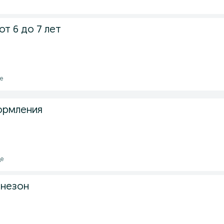
от 6 до 7 лет
де
кормления
де
инезон