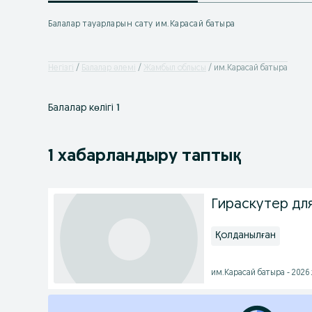
Балалар тауарларын сату им.Карасай батыра
Негізгі
Балалар әлемі
Жамбыл облысы
им.Карасай батыра
Балалар көлігі
1
1 хабарландыру таптық
Гираскутер дл
Қолданылған
им.Карасай батыра - 2026 