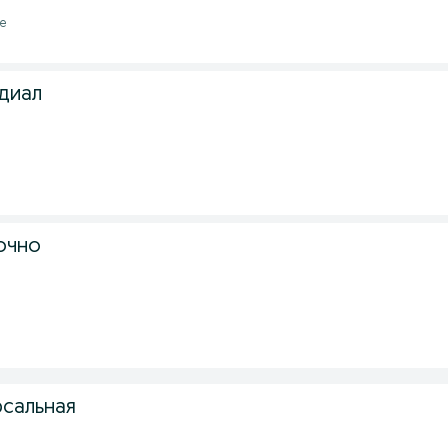
де
диал
очно
рсальная