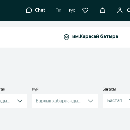
Ақпараттанд
Chat
Tіл
Рус
С
ған
Күйі
Бағасы
ндырулар
Барлық хабарландырулар