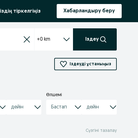
ыру
Хабарландыру беру
іздің тіркелгіңіз
+0 km
Іздеу
Іздеуді ұстаныңыз
Өлшемі
Сүзгіні тазалау