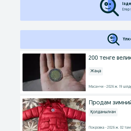
Ізд
Егер
Үлк
200 тенге вели
Жаңа
Масанчи - 2026 ж. 19 шілд
Продам зимни
Қолданылған
Покровка - 2026 ж. 02 та