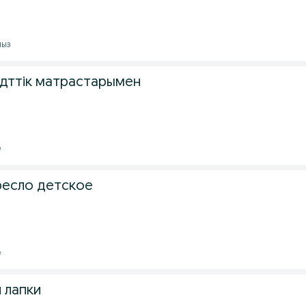
мыз
дттік матрастарымен
е
ресло детское
е
 лапки