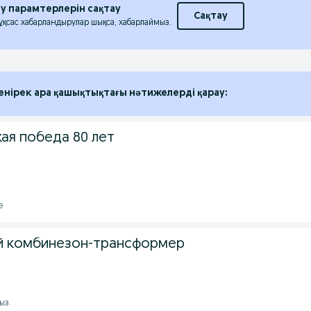
еу парамтерлерін сақтау
Сақтау
 ұқсас хабарландырулар шықса, хабарлаймыз.
енірек ара қашықтықтағы нәтижелерді қарау:
кая победа 80 лет
е
й комбинезон-трансформер
мыз