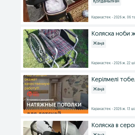
Қолданылған
Каракастек - 2026 ж. 06 
Коляска ноби 
Жаңа
Каракастек - 2026 ж. 22 ш
Керілмелі тоб
Жаңа
Каракастек - 2026 ж. 13 ш
Коляска в сер