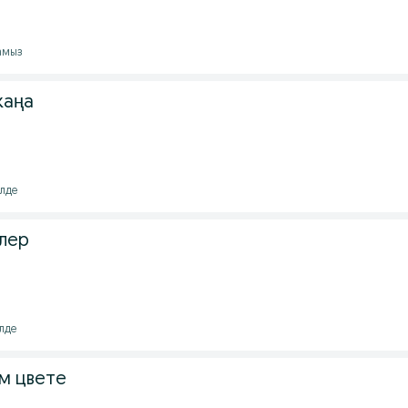
тамыз
жаңа
ілде
елер
ілде
ом цвете