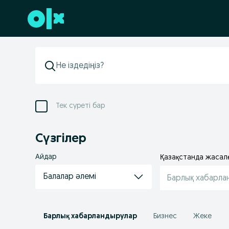
Төменгі деректемеге өту
Тек суреті бар
Сүзгілер
Айдар
Қазақстанда жасал
Балалар әлемі
Барлық хабарла
Барлық хабарландырулар
Бизнес
Жеке