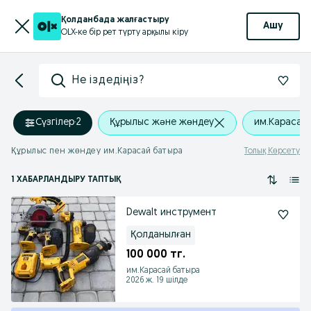
Қолданбада жалғастыру
Ашу
OLX-ке бір рет түрту арқылы кіру
Не іздедіңіз?
Сүзгілер
·
2
Құрылыс және жөндеу
им.Карасай
Құрылыс пен жөндеу им.Карасай батыра
Толық Көрсету
1 ХАБАРЛАНДЫРУ ТАПТЫҚ
Dewalt инструмент
Қолданылған
100 000 тг.
им.Карасай батыра
2026 ж. 19 шілде