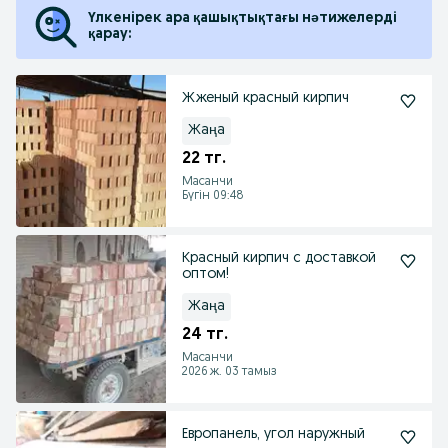
Үлкенірек ара қашықтықтағы нәтижелерді
қарау:
Жженый красный кирпич
Жаңа
22 тг.
Масанчи
Бүгін 09:48
Красный кирпич с доставкой
оптом!
Жаңа
24 тг.
Масанчи
2026 ж. 03 тамыз
Европанель, угол наружный