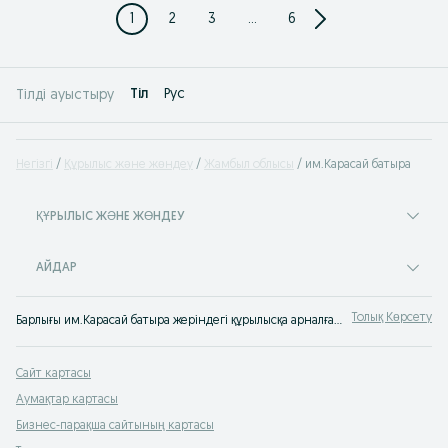
1
2
3
...
6
Tіл
Рус
Тілді ауыстыру
Негізгі
Құрылыс және жөндеу
Жамбыл облысы
им.Карасай батыра
ҚҰРЫЛЫС ЖӘНЕ ЖӨНДЕУ
АЙДАР
Толық Көрсету
Барлығы им.Карасай батыра жеріндегі құрылысқа арналған ✔️ Төмен бағадағы жөндеуге арналған тауарлар ⚡ Жөндеуге арналған сапалы тауарларды OLX.kz-тен сатып ал.
Сайт картасы
Аумақтар картасы
Бизнес-парақша сайтының картасы