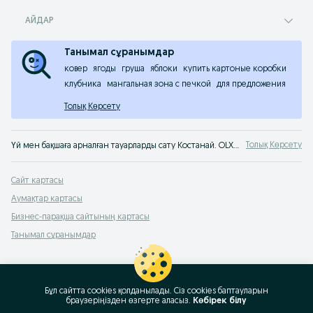
АЙДАР
Танымал сұранымдар
ковер
ягоды
груша
яблоки
купить картоные коробки
клубника
мангальная зона с печкой
для предложения
Толық Көрсету
Толық Көрсету
Үй мен бақшаға арналған тауарларды сату Костанай. OLX хабарландырулар сервисінен б/қ үйге арналған тауарларды тез әрі оңай сатып алуға болады. Үй мен бақшаға арналған тек ең жақсы тауарларды OLX Костанай сервисінен сатып ал!
Сайт картасы
Аумақтар картасы
Бизнес-парақша сайтының картасы
Танымал сұранымдар
Бұл сайтта cookies қолданылады. Сіз cookies баптауларын
браузеріңізден өзгерте аласыз.
Көбірек білу