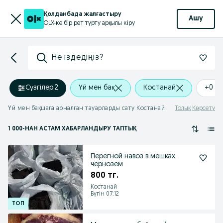
Қолданбада жалғастыру
Ашу
OLX-ке бір рет түрту арқылы кіру
Не іздедіңіз?
Сүзгілер
·
2
Үй мен бақ
Костанай
+0 k
Үй мен бақшаға арналған тауарларды сату Костанай
Толық Көрсету
1 000
-НАН АСТАМ
ХАБАРЛАНДЫРУ ТАПТЫҚ
Перегной навоз в мешках,
чернозем
800 тг.
Костанай
Бүгін 07:12