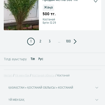
Продам метла 500 тнг
Жаңа
500 тг.
Костанай
Бүгін 12:29
1
2
3
...
100
Tіл
Рус
Тілді ауыстыру
Негізгі
Үй мен бақ
Қостанай облысы
Костанай
ҚАЗАҚСТАН » ҚОСТАНАЙ ОБЛЫСЫ » КОСТАНАЙ
ҮЙ МЕН БАҚ