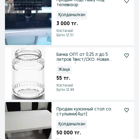
Продам подставку под
телевизор
Қолданылған
3 000 тг.
Костанай
Бүгін 12:51
Банка ОПТ от 0,25 л до 5
литров Твист/СКО. Новая
Костанай
Жаңа
55 тг.
Костанай
Бүгін 12:49
Продам кухонный стол со
стульями(4шт)
Қолданылған
50 000 тг.