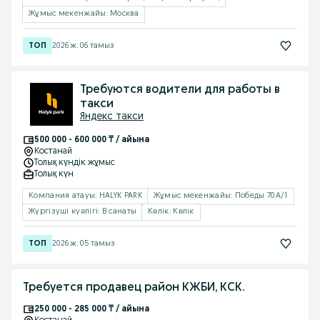
Жұмыс мекенжайы: Москва
2026 ж. 06 тамыз
Требуются водители для работы в
такси
Яндекс такси
500 000 - 600 000 ₸ / айына
Костанай
Толық күндік жұмыс
Толық күн
Компания атауы: HALYK PARK
Жұмыс мекенжайы: Победы 70А/1
Жүргізуші куәлігі: B санаты
Көлік: Көлік
2026 ж. 05 тамыз
Требуется продавец район КЖБИ, КСК.
250 000 - 285 000 ₸ / айына