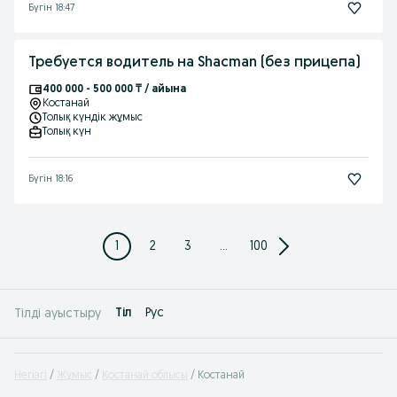
Бүгін 18:47
Требуется водитель на Shacman (без прицепа)
400 000 - 500 000 ₸ / айына
Костанай
Толық күндік жұмыс
Толық күн
Бүгін 18:16
1
2
3
...
100
Tіл
Рус
Тілді ауыстыру
Негізгі
Жұмыс
Қостанай облысы
Костанай