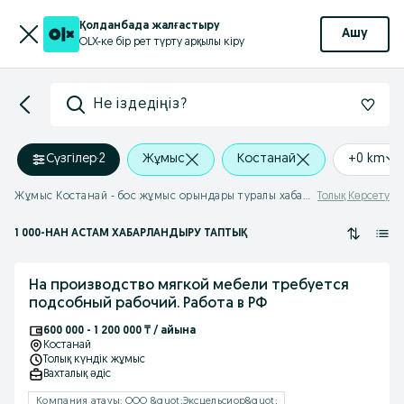
Қолданбада жалғастыру
Ашу
OLX-ке бір рет түрту арқылы кіру
Не іздедіңіз?
Сүзгілер
·
2
Жұмыс
Костанай
+0 km
Жұмыс Костанай - бос жұмыс орындары туралы хабарландырулар
Толық Көрсету
1 000
-НАН АСТАМ
ХАБАРЛАНДЫРУ ТАПТЫҚ
На производство мягкой мебели требуется
подсобный рабочий. Работа в РФ
600 000 - 1 200 000 ₸ / айына
Костанай
Толық күндік жұмыс
Вахталық əдіс
Компания атауы: ООО &quot;Эксцельсиор&quot;