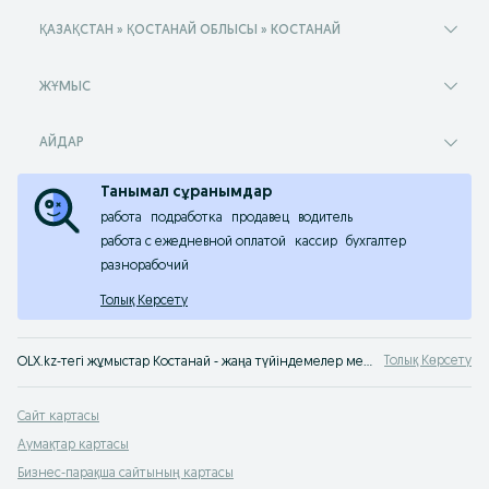
ҚАЗАҚСТАН » ҚОСТАНАЙ ОБЛЫСЫ » КОСТАНАЙ
ЖҰМЫС
АЙДАР
Танымал сұранымдар
работа
подработка
продавец
водитель
работа с ежедневной оплатой
кассир
бухгалтер
разнорабочий
Толық Көрсету
Толық Көрсету
OLX.kz-тегі жұмыстар Костанай - жаңа түйіндемелер мен бос жұмыс орындары туралы хабарландырулар OLX Костанай сервисінде. Қалдырмаңыз - Қазақстанның мыңдаған жұмыс берушілері сізді іздеуде!
Сайт картасы
Аумақтар картасы
Бизнес-парақша сайтының картасы