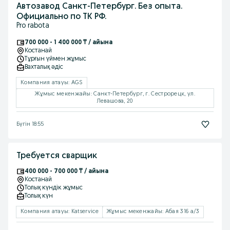
Автозавод Санкт-Петербург. Без опыта.
Официально по ТК РФ.
Pro rabota
700 000 - 1 400 000 ₸ / айына
Костанай
Тұрғын үймен жұмыс
Вахталық əдіс
Компания атауы: AGS
Жұмыс мекенжайы: Санкт-Петербург, г. Сестрорецк, ул.
Левашова, 20
Бүгін 18:55
Требуется сварщик
400 000 - 700 000 ₸ / айына
Костанай
Толық күндік жұмыс
Толық күн
Компания атауы: Katservice
Жұмыс мекенжайы: Абая 316 а/3