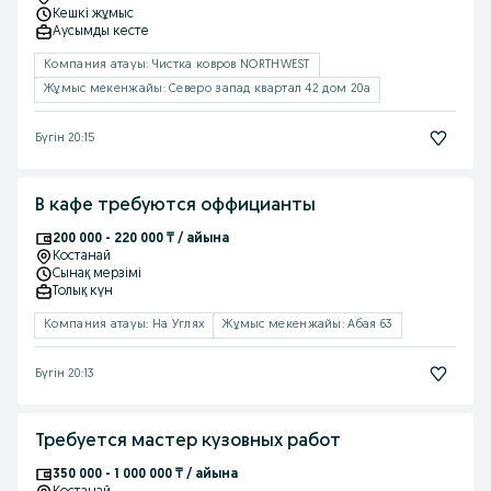
Кешкі жұмыс
Аусымды кесте
Компания атауы: Чистка ковров NORTHWEST
Жұмыс мекенжайы: Северо запад квартал 42 дом 20а
Бүгін 20:15
В кафе требуются оффицианты
200 000 - 220 000 ₸ / айына
Костанай
Сынақ мерзімі
Толық күн
Компания атауы: На Углях
Жұмыс мекенжайы: Абая 63
Бүгін 20:13
Требуется мастер кузовных работ
350 000 - 1 000 000 ₸ / айына