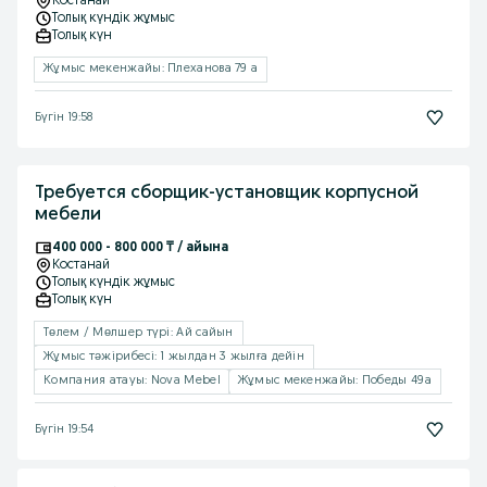
Костанай
Толық күндік жұмыс
Толық күн
Жұмыс мекенжайы: Плеханова 79 а
Бүгін 19:58
Требуется сборщик-установщик корпусной
мебели
400 000 - 800 000 ₸ / айына
Костанай
Толық күндік жұмыс
Толық күн
Төлем / Мөлшер түрі: Ай сайын
Жұмыс тəжірибесі: 1 жылдан 3 жылға дейін
Компания атауы: Nova Mebel
Жұмыс мекенжайы: Победы 49а
Бүгін 19:54