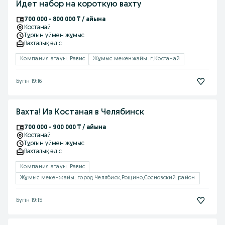
Идет набор на короткую вахту
700 000 - 800 000 ₸ / айына
Костанай
Тұрғын үймен жұмыс
Вахталық əдіс
Компания атауы: Равис
Жұмыс мекенжайы: г,Костанай
Бүгін 19:16
Вахта! Из Костаная в Челябинск
700 000 - 900 000 ₸ / айына
Костанай
Тұрғын үймен жұмыс
Вахталық əдіс
Компания атауы: Равис
Жұмыс мекенжайы: город Челябиск,Рощино,Сосновский район
Бүгін 19:15