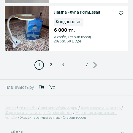
Лампа -лупа кольцевая
Қолданылған
6 000 тг.
Актобе, Старый город
2026 ж. 30 шілде
1
2
3
...
7
Tіл
Рус
Тілді ауыстыру
Негізгі
Үй мен бақ
Ішкі əрлеу бұйымдары
Жарық таратушы заттар
Жарық таратушы заттар - Ақтөбе облысы
Жарық таратушы заттар -
Актобе
Жарық таратушы заттар - Старый город