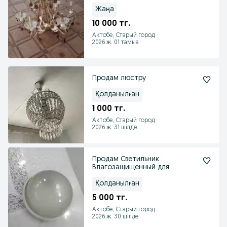
Жаңа
10 000 тг.
Актобе, Старый город
2026 ж. 01 тамыз
Продам люстру
Қолданылған
1 000 тг.
Актобе, Старый город
2026 ж. 31 шілде
Продам Светильник
Влагозащищенный для
наружных и внутренних
помещенний
Қолданылған
5 000 тг.
Актобе, Старый город
2026 ж. 30 шілде