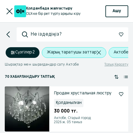
Қолданбада жалғастыру
Ашу
OLX-ке бір рет түрту арқылы кіру
Не іздедіңіз?
Сүзгілер
·
2
Жарық таратушы заттар
Актобе, 
Шырақтар мен шырағдандар сату Актобе
Толық Көрсету
70 ХАБАРЛАНДЫРУ ТАПТЫҚ
Продам хрустальная люстру
Қолданылған
30 000 тг.
Актобе, Старый город
2026 ж. 05 тамыз