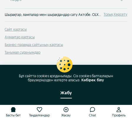
АЙДАР
Толық Көрсету
Шырақтар, лампалар мен шырағдандар сату Актобе. OLX Актобе хабарландырулар cервисінен қолданылған шырақты жеңіл де тез сатып алуға болады. Интерьердің тек үздік заттарын OLX-тан сатып ал
Сайт картасы
Аумақтар картасы
Бизнес-парақша сайтының картасы
Танымал сұранымдар
Бұл сайтта cookies қолданылады. Сіз cookies баптауларын
браузеріңізден өзгерте аласыз.
Көбірек білу
Жабу
Басты бет
Таңдалғандар
Жасау
Chat
Профиль