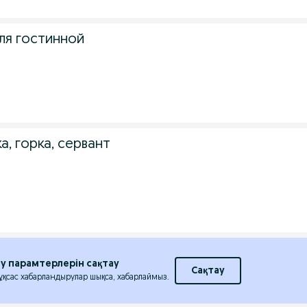
з
ля гостинной
з
а, горка, сервант
з
еу парамтерлерін сақтау
Сақтау
 ұқсас хабарландырулар шықса, хабарлаймыз.