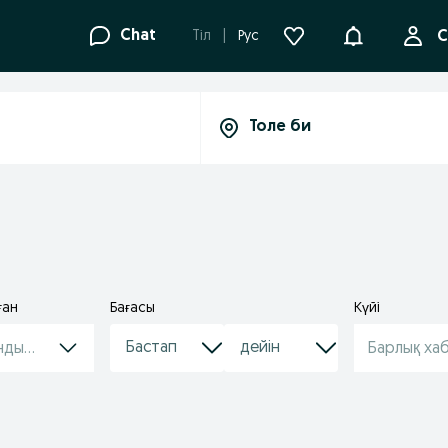
Ақпараттанд
Chat
Tіл
Рус
С
ған
Бағасы
Күйі
ндырулар
Барлық ха