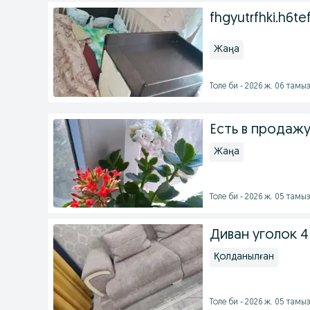
fhgyutrfhki.h6tef
Жаңа
Толе би - 2026 ж. 06 тамы
Есть в продаж
Жаңа
Толе би - 2026 ж. 05 тамы
Диван уголок 4
Қолданылған
Толе би - 2026 ж. 05 тамы