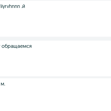
iiyrvhnnn .й
з
у обращаемся
з
 м.
з