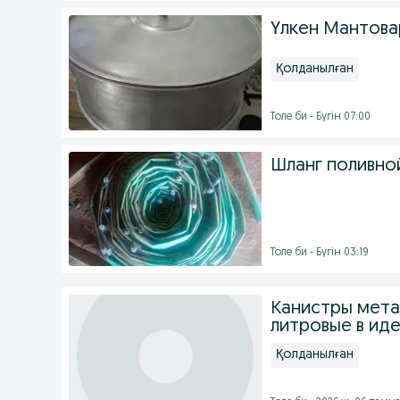
Үлкен Мантова
Қолданылған
Толе би - Бүгін 07:00
Шланг поливно
Толе би - Бүгін 03:19
Канистры мета
литровые в ид
Қолданылған