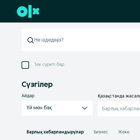
Төменгі деректемеге өту
Тек суреті бар
Сүзгілер
Айдар
Қазақстанда жасал
Үй мен бақ
Барлық хабарла
Барлық хабарландырулар
Бизнес
Жеке