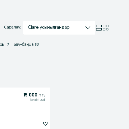
Сізге ұсынылғандар
Саралау:
ары
7
Бау-бақша
18
15 000 тг.
Келісімді