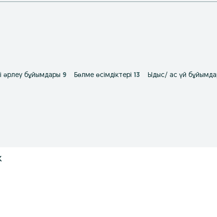
кі əрлеу бұйымдары
9
Бөлме өсімдіктері
13
Ыдыс/ ас үй бұйымд
ж