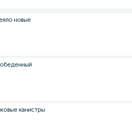
еяло новые
з
 обеденный
з
ковые канистры