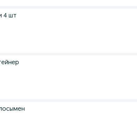
и 4 шт
тейнер
слосымен