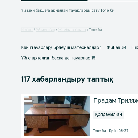
Үй мен бақшаға арналған тауарларды сату Толе би
Негізгі
Үй мен бақ
Жамбыл облысы
Толе би
Канцтауарлар/ əрлеуші материалдар
1
Жиһаз
54
Іш
Үйге арналған басқа да тауарлар
15
117 хабарландыру таптық
Прадам Триля
Қолданылған
Толе би - Бүгін 08:37