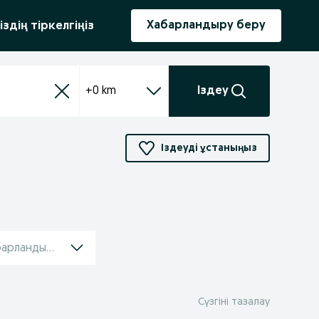
ыру
Хабарландыру беру
іздің тіркелгіңіз
+0 km
Іздеу
Іздеуді ұстаныңыз
барландырулар
Сүзгіні тазалау