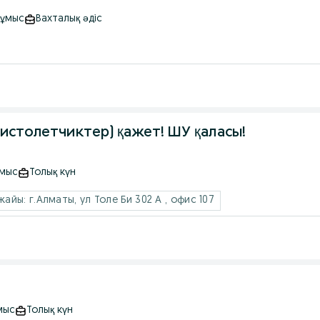
жұмыс
Вахталық əдіс
истолетчиктер) қажет! ШУ қаласы!
ұмыс
Толық күн
йы: г.Алматы, ул Толе Би 302 А , офис 107
мыс
Толық күн