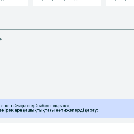
ар
іленген аймақта ондай хабарландыру жоқ.
енірек ара қашықтықтағы нәтижелерді қарау: