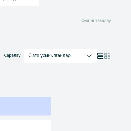
Сүзгіні тазалау
Сізге ұсынылғандар
Саралау: