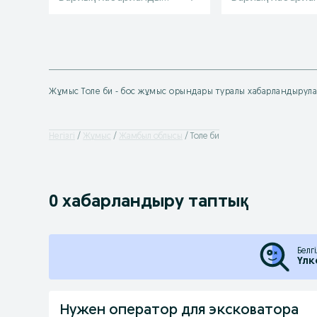
Жұмыс Толе би - бос жұмыс орындары туралы хабарландырул
Негізгі
Жұмыс
Жамбыл облысы
Толе би
0 хабарландыру таптық
Белг
Үлк
Нужен оператор для эксковатора