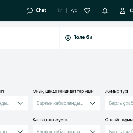
Ақпараттанд
Chat
Tіл
Рус
С
гі
Оның ішінде кандидаттар үшін
Жұмыс түрі
ндырулар
Барлық хабарландырулар
Барлық ха
Қашықтағы жұмыс
Онлайн жұмы
ндырулар
Барлық хабарландырулар
Барлық ха