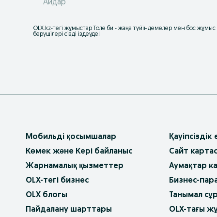
Айдар
OLX.kz-тегі жұмыстар Толе би - жаңа түйіндемелер мен бос жұмы
берушілері сізді іздеуде!
Мобильді қосымшалар
Қауіпсіздік
Көмек және Кері байланыс
Сайт карта
Жарнамалық қызметтер
Аумақтар к
OLX-тегі бизнес
Бизнес-пар
OLX блогы
Танымал сұ
Пайдалану шарттары
OLX-тағы ж