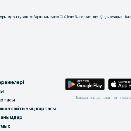
с орындары туралы хабарландырулар OLX Толе би сервисінде. Қалдырмаңыз - Қ
 ережелері
сы
Телефоныңа арналған тегін қосы
артасы
ақша сайтының картасы
ранымдар
ұмыс