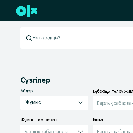
Төменгі деректемеге өту
Сүзгілер
Айдар
Еңбекақы төлеу жиілі
Жұмыс
Барлық хабарла
Жұмыс тəжірибесі
Білімі
Барлық хабарландырулар
Барлық хабарла