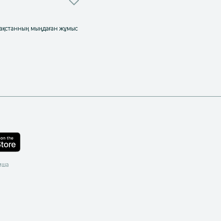
азақстанның мыңдаған жұмыс
мша