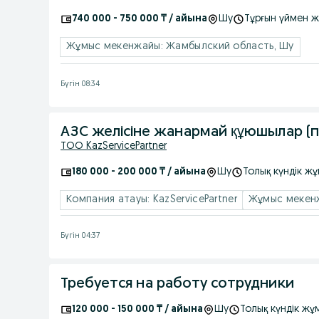
740 000 - 750 000 ₸ / айына
Шу
Тұрғын үймен 
Жұмыс мекенжайы: Жамбылский область, Шу
Бүгін 08:34
АЗС желісіне жанармай құюшылар (п
ТОО KazServicePartner
180 000 - 200 000 ₸ / айына
Шу
Толық күндік ж
Компания атауы: KazServicePartner
Жұмыс мекенжа
Бүгін 04:37
Требуется на работу сотрудники
120 000 - 150 000 ₸ / айына
Шу
Толық күндік жұ