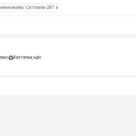
мекенжайы: Сатпаева 287 а
ұмыс
Вахталық əдіс