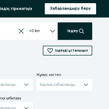
ыру
Хабарландыру беру
іздің тіркелгіңіз
+0 km
Іздеу
Іздеуді ұстаныңыз
Жұмыс кестесі
барландырулар
Барлық хабарландырулар
сқа қабылдау
барландырулар