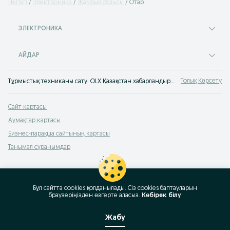
Негізгі
Электроника
Жамбыл облысы
Отар
ЭЛЕКТРОНИКА
АЙДАР
Толық Көрсету
Тұрмыстық техниканы сату. OLX Қазақстан хабарландырулар сервисінен б/қ тұрмыстық техниканы оңай әрі тез сатып алуға болады. Үйге арналған ең жақсы техниканы OLX-тен сатып ал!
Сайт картасы
Аумақтар картасы
Бизнес-парақша сайтының картасы
Танымал сұранымдар
Бұл сайтта cookies қолданылады. Сіз cookies баптауларын
браузеріңізден өзгерте аласыз.
Көбірек білу
Жабу