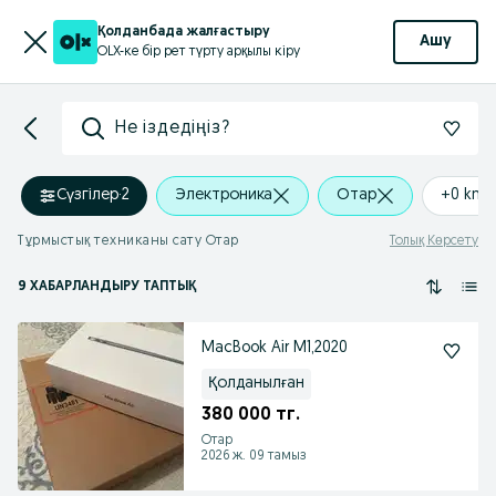
Қолданбада жалғастыру
Ашу
OLX-ке бір рет түрту арқылы кіру
Не іздедіңіз?
Сүзгілер
·
2
Электроника
Отар
+0 km
Тұрмыстық техниканы сату Отар
Толық Көрсету
9 ХАБАРЛАНДЫРУ ТАПТЫҚ
MacBook Air M1,2020
Қолданылған
380 000 тг.
Отар
2026 ж. 09 тамыз