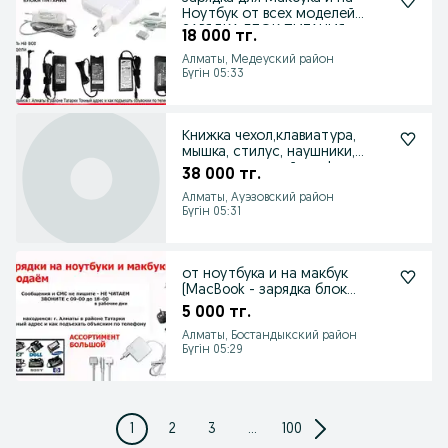
Ноутбук от всех моделей
ЗАРЯДКА БЛОК ПИТАНИЯ
18 000 тг.
Алматы, Медеуский район
Бүгін 05:33
Книжка чехол,клавиатура,
мышка, стилус, наушники,
зарядные устройство!
38 000 тг.
Алматы, Ауэзовский район
Бүгін 05:31
от ноутбука и на макбук
(MacBook - зарядка блок
питания разные
5 000 тг.
Алматы, Бостандыкский район
Бүгін 05:29
1
2
3
...
100