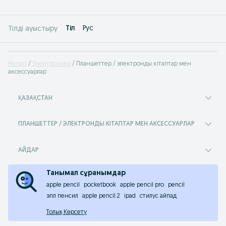
Tіл
Рус
Тілді ауыстыру
Негізгі
Электроника
Планшеттер / электронды кітаптар мен
аксессуарлар
ҚАЗАҚСТАН
ПЛАНШЕТТЕР / ЭЛЕКТРОНДЫ КІТАПТАР МЕН АКСЕССУАРЛАР
АЙДАР
Танымал сұранымдар
apple pencil
pocketbook
apple pencil pro
pencil
эпл пенсил
apple pencil 2
ipad
стилус айпад
Толық Көрсету