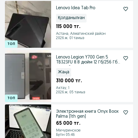
Lenovo Idea Tab Pro
Қолданылған
115 000 тг.
Астана, Алматинский район
2026 ж. 01 тамыз
Lenovo Legion Y700 Gen 5
TB323FU 8.8 дюйм 12 Гб/256 Гб
черный
Жаңа
310 000 тг.
Актау, 1
2026 ж. 05 тамыз
Электронная книга Onyx Boox
Palma (1th gen)
65 000 тг.
Мичуринское
Бүгін 05:46