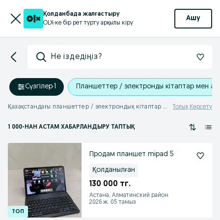
Қолданбада жалғастыру
Ашу
OLX-ке бір рет түрту арқылы кіру
Не іздедіңіз?
Сүзгілер
·
1
Планшеттер / электронды кітаптар мен ак
Қазақстандағы планшеттер / электрондық кітаптар және аксессуарлар
Толық Көрсету
1 000
-НАН АСТАМ
ХАБАРЛАНДЫРУ ТАПТЫҚ
Продам планшет mipad 5
Қолданылған
130 000 тг.
Астана, Алматинский район
2026 ж. 05 тамыз