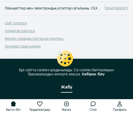
Толық Көрсету
Планшеттер мен электрондық кітаптар сатылымы. OLX Қазақстан хабарландырулар сервисінен планшеттерге немесе электрондық кітаптарға арналған аксессуарларды оңай және жылдам сатып алуға болады. OLX-те сатып ал
Сайт картасы
Аумақтар картасы
Бизнес-парақша сайтының картасы
Танымал сұранымдар
Бұл сайтта cookies қолданылады. Сіз cookies баптауларын
браузеріңізден өзгерте аласыз.
Көбірек білу
Жабу
Басты бет
Таңдалғандар
Жасау
Chat
Профиль