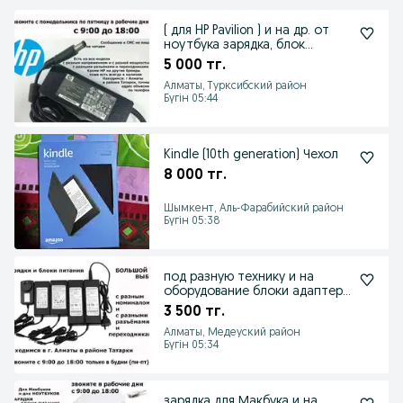
( для HP Pavilion ) и на др. от
ноутбука зарядка, блок
питания и шнур.
5 000 тг.
Алматы, Турксибский район
Бүгін 05:44
Kindle (10th generation) Чехол
8 000 тг.
Шымкент, Аль-Фарабийский район
Бүгін 05:38
под разную технику и на
оборудование блоки адаптеры
питания зарядки
3 500 тг.
Алматы, Медеуский район
Бүгін 05:34
зарядка для Макбука и на