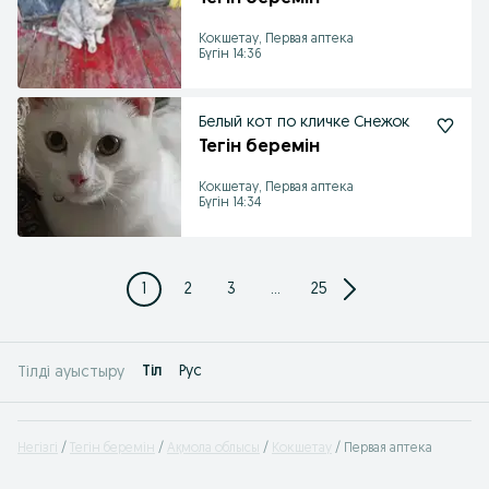
Кокшетау, Первая аптека
Бүгін 14:36
Белый кот по кличке Снежок
Тегін беремін
Кокшетау, Первая аптека
Бүгін 14:34
1
2
3
...
25
Tіл
Рус
Тілді ауыстыру
Негізгі
Тегін беремін
Ақмола облысы
Кокшетау
Первая аптека