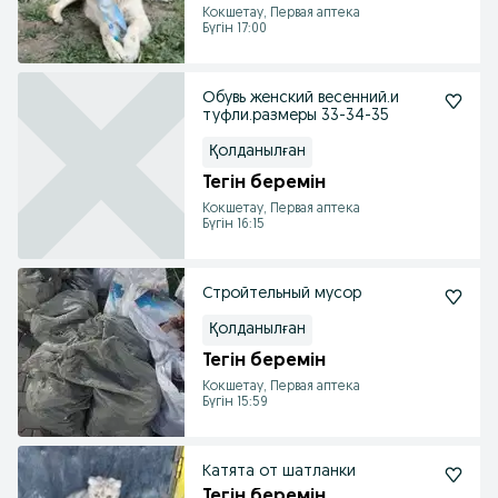
Кокшетау, Первая аптека
Бүгін 17:00
Обувь женский весенний.и
туфли.размеры 33-34-35
Қолданылған
Тегін беремін
Кокшетау, Первая аптека
Бүгін 16:15
Стройтельный мусор
Қолданылған
Тегін беремін
Кокшетау, Первая аптека
Бүгін 15:59
Катята от шатланки
Тегін беремін