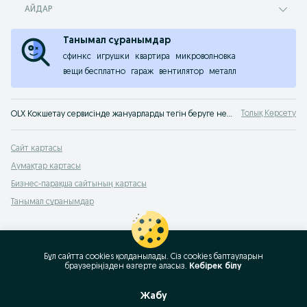
АЙДАР
Танымал сұранымдар
сфинкс
игрушки
квартира
микроволновка
вещи бесплатно
гараж
вентилятор
металл
Толық Көрсету
OLX Кокшетау сервисінде жануарларды тегін беруге немесе заттарды сыйлауға болады. OLX.kz енді OLX.kz! Ең жақсы ұсыныстар сіздерді OLX Кокшетау сервисінде күтуде!
Сайт картасы
Аумақтар картасы
Бизнес-парақша сайтының картасы
Танымал сұранымдар
Бұл сайтта cookies қолданылады. Сіз cookies баптауларын
браузеріңізден өзгерте аласыз.
Көбірек білу
Жабу