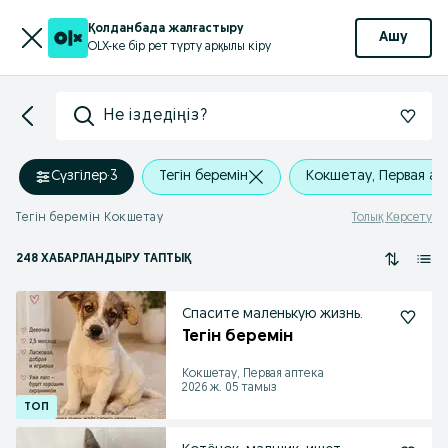
Қолданбада жалғастыру
Ашу
OLX-ке бір рет түрту арқылы кіру
Не іздедіңіз?
Сүзгілер
·
3
Тегін беремін
Кокшетау, Первая ап
Тегін беремін Кокшетау
Толық Көрсету
248 ХАБАРЛАНДЫРУ ТАПТЫҚ
Спасите маленькую жизнь.
Тегін беремін
Кокшетау, Первая аптека
2026 ж. 05 тамыз