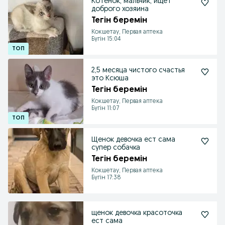
Котёнок, мальчик, ищет
доброго хозяина
Тегін беремін
Кокшетау, Первая аптека
Бүгін 15:04
2,5 месяца чистого счастья
это Ксюша
Тегін беремін
Кокшетау, Первая аптека
Бүгін 11:07
Щенок девочка ест сама
супер собачка
Тегін беремін
Кокшетау, Первая аптека
Бүгін 17:38
щенок девочка красоточка
ест сама