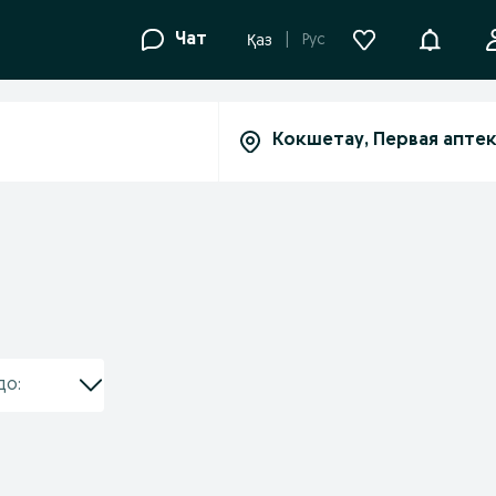
Уведомле
Чат
Рус
Қаз