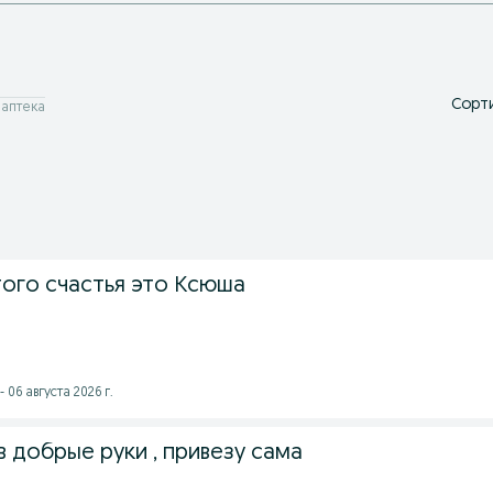
Сорти
 аптека
того счастья это Ксюша
 06 августа 2026 г.
 добрые руки , привезу сама