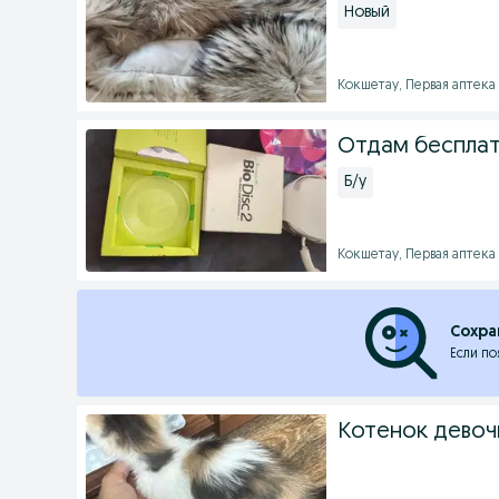
Новый
Кокшетау, Первая аптека -
Отдам бесплат
Б/у
Кокшетау, Первая аптека -
Сохра
Если по
Котенок девоч