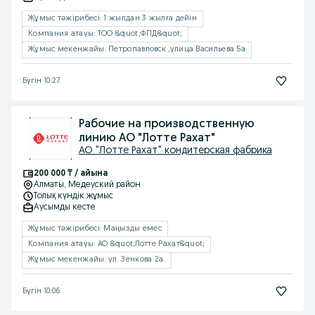
Жұмыс тəжірибесі: 1 жылдан 3 жылға дейін
Компания атауы: ТОО &quot;ФПД&quot;
Жұмыс мекенжайы: Петропавловск ,улица Васильева 5а
Бүгін 10:27
Рабочие на производственную
линию АО "Лотте Рахат"
АО "Лотте Рахат" кондитерская фабрика
200 000 ₸ / айына
Алматы
, Медеуский район
Толық күндік жұмыс
Аусымды кесте
Жұмыс тəжірибесі: Маңызды емес
Компания атауы: АО &quot;Лотте Рахат&quot;
Жұмыс мекенжайы: ул. Зенкова 2а.
Бүгін 10:06