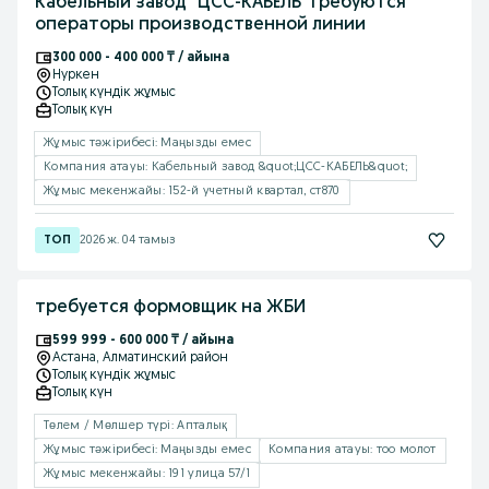
Кабельный завод "ЦСС-КАБЕЛЬ"требуются
операторы производственной линии
300 000 - 400 000 ₸ / айына
Нуркен
Толық күндік жұмыс
Толық күн
Жұмыс тəжірибесі: Маңызды емес
Компания атауы: Кабельный завод &quot;ЦСС-КАБЕЛЬ&quot;
Жұмыс мекенжайы: 152-й учетный квартал, ст870
2026 ж. 04 тамыз
требуется формовщик на ЖБИ
599 999 - 600 000 ₸ / айына
Астана
, Алматинский район
Толық күндік жұмыс
Толық күн
Төлем / Мөлшер түрі: Апталық
Жұмыс тəжірибесі: Маңызды емес
Компания атауы: тоо молот
Жұмыс мекенжайы: 191 улица 57/1