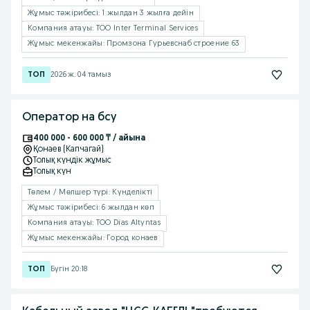
Жұмыс тəжірибесі: 1 жылдан 3 жылға дейін
Компания атауы: ТОО Inter Terminal Services
Жұмыс мекенжайы: Промзона Гурьевснаб строение 63
2026 ж. 04 тамыз
Оператор на бсу
400 000 - 600 000 ₸ / айына
Қонаев (Капчагай)
Толық күндік жұмыс
Толық күн
Төлем / Мөлшер түрі: Күнделікті
Жұмыс тəжірибесі: 6 жылдан көп
Компания атауы: TOO Dias Altyntas
Жұмыс мекенжайы: Город конаев
Бүгін 20:18