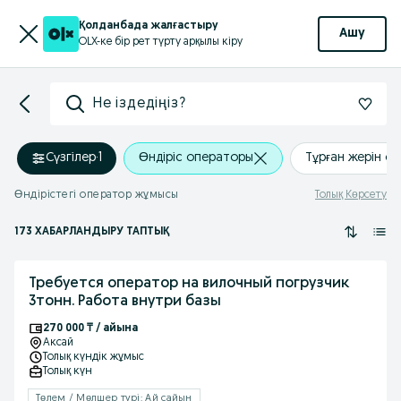
Қолданбада жалғастыру
Ашу
OLX-ке бір рет түрту арқылы кіру
Не іздедіңіз?
Сүзгілер
·
1
Өндіріс операторы
Тұрған жерін о
Өндірістегі оператор жұмысы
Толық Көрсету
173 ХАБАРЛАНДЫРУ ТАПТЫҚ
Требуется оператор на вилочный погрузчик
3тонн. Работа внутри базы
270 000 ₸ / айына
Аксай
Толық күндік жұмыс
Толық күн
Төлем / Мөлшер түрі: Ай сайын