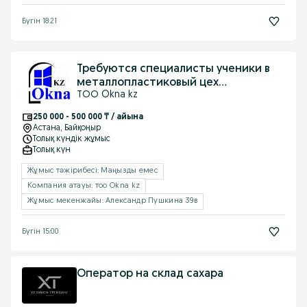
Бүгін 18:21
Требуются специалисты ученики в
металлопластиковый цех
ТОО Okna kz
стекольный цех
250 000 - 500 000 ₸ / айына
Астана
, Байқоңыр
Толық күндік жұмыс
Толық күн
Жұмыс тəжірибесі: Маңызды емес
Компания атауы: тоо Okna kz
Жұмыс мекенжайы: Александр Пушкина 39в
Бүгін 15:00
Оператор на склад сахара