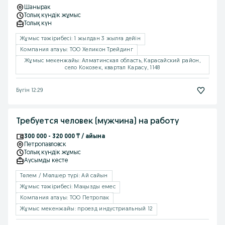
Шанырак
Толық күндік жұмыс
Толық күн
Жұмыс тəжірибесі: 1 жылдан 3 жылға дейін
Компания атауы: ТОО Хеликон Трейдинг
Жұмыс мекенжайы: Алматинская область, Карасайский район,
село Кокозек, квартал Карасу, 1148
Бүгін 12:29
Требуется человек (мужчина) на работу
300 000 - 320 000 ₸ / айына
Петропавловск
Толық күндік жұмыс
Аусымды кесте
Төлем / Мөлшер түрі: Ай сайын
Жұмыс тəжірибесі: Маңызды емес
Компания атауы: ТОО Петропак
Жұмыс мекенжайы: проезд индустриальный 12