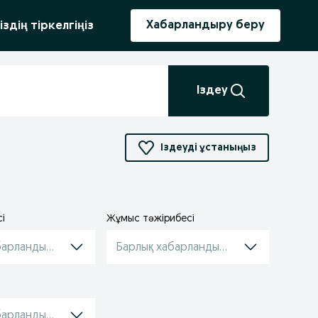
ыру
Хабарландыру беру
іздің тіркелгіңіз
Іздеу
Іздеуді ұстаныңыз
і
Жұмыс тəжірибесі
барландырулар
Барлық хабарландырулар
барландырулар