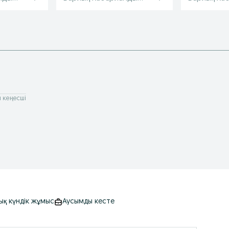
 кеңесші
ық күндік жұмыс
Аусымды кесте