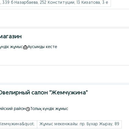
Жұмыс мекенжайы: ул. Жумабаева, 138 Назарбаева, 339 б Назарбаева, 252 Конституции, 13 Кизатова, 3 е
магазин
үндік жұмыс
Аусымды кесте
 Ювелирный салон "Жемчужина"
бийский район
Толық күндік жұмыс
Жемчужина&quot;
Жұмыс мекенжайы: пр. Бухар Жырау, 89