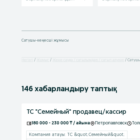
Сатушы-кеңесші жұмысы
Негізгі
Жұмыс
Жеке сауда / сатылымдар / сатып алулар
Сатушы
146 хабарландыру таптық
ТС "Семейный" продавец/кассир
180 000 - 230 000 ₸ / айына
Петропавловск
Тол
Компания атауы: ТС &quot;Семейный&quot;