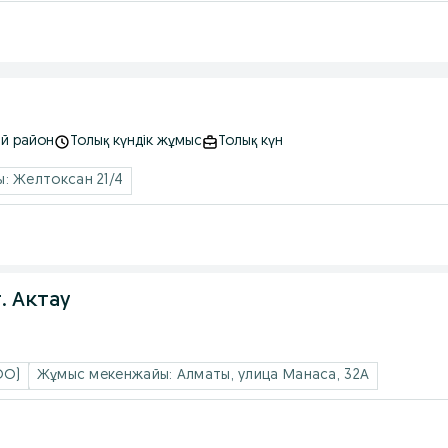
ий район
Толық күндік жұмыс
Толық күн
: Желтоксан 21/4
. Актау
ОО)
Жұмыс мекенжайы: Алматы, улица Манаса, 32А