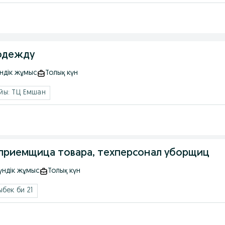
 одежду
үндік жұмыс
Толық күн
ы: ТЦ Емшан
 приемщица товара, техперсонал уборщиц
үндік жұмыс
Толық күн
бек би 21