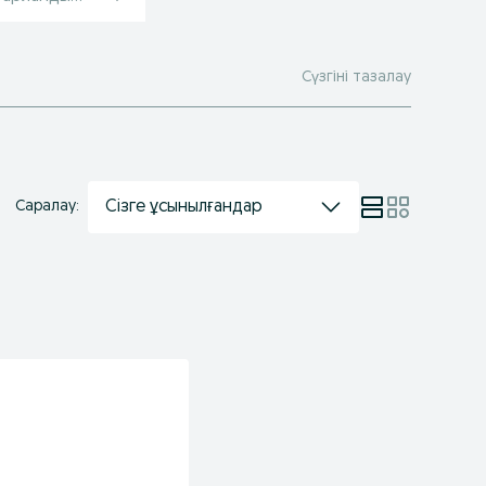
Сүзгіні тазалау
Сізге ұсынылғандар
Саралау: