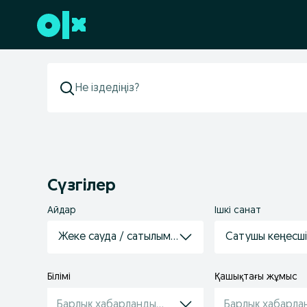
Төменгі деректемеге өту
Сүзгілер
Айдар
Ішкі санат
Жеке сауда / сатылымдар / сатып алулар
Сатушы кеңесш
Білімі
Қашықтағы жұмыс
Барлық хабарландырулар
Барлық хабарла