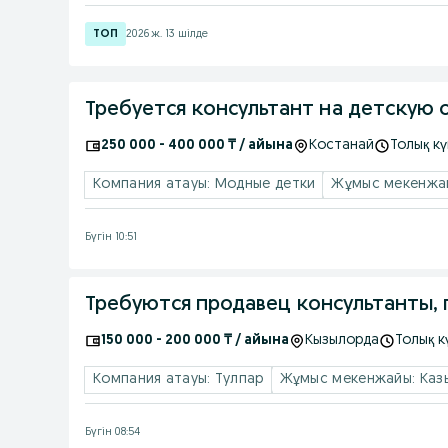
2026 ж. 13 шілде
Требуется консультант на детскую
250 000 - 400 000 ₸ / айына
Костанай
Толық к
Компания атауы: Модные детки
Жұмыс мекенжай
Бүгін 10:51
Требуются продавец консультанты,
150 000 - 200 000 ₸ / айына
Кызылорда
Толық к
Компания атауы: Тулпар
Жұмыс мекенжайы: Казы
Бүгін 08:54