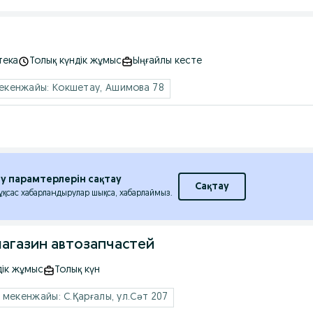
тека
Толық күндік жұмыс
Ыңғайлы кесте
кенжайы: Кокшетау, Ашимова 78
еу парамтерлерін сақтау
Сақтау
 ұқсас хабарландырулар шықса, хабарлаймыз.
магазин автозапчастей
дік жұмыс
Толық күн
мекенжайы: С.Қарғалы, ул.Сәт 207