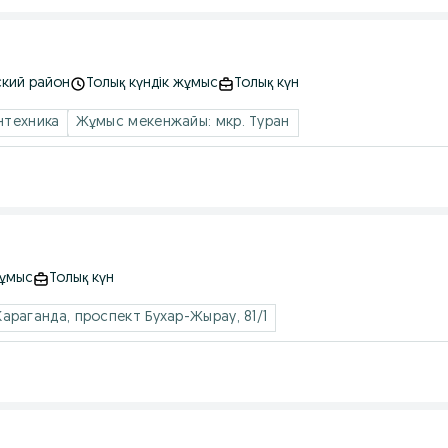
ский район
Толық күндік жұмыс
Толық күн
нтехника
Жұмыс мекенжайы: мкр. Туран
жұмыс
Толық күн
араганда, проспект Бухар-Жырау, 81/1