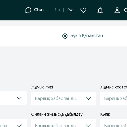
Ақпараттанд
Chat
Tіл
Рус
С
Жұмыс түрі
Жұмыс кестес
і
Барлық хабарландырулар
Барлық ха
Онлайн жұмысқа қабылдау
Көлік
ндырулар
Барлық хабарландырулар
Барлық ха