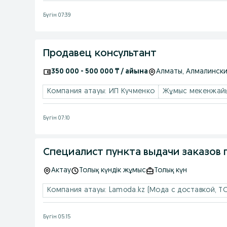
Бүгін 07:39
Продавец консультант
350 000 - 500 000 ₸ / айына
Алматы
, Алмалинск
Компания атауы: ИП Кучменко
Жұмыс мекенжайы
Бүгін 07:10
Специалист пункта выдачи заказов г
Актау
Толық күндік жұмыс
Толық күн
Компания атауы: Lamoda.kz (Мода с доставкой, Т
Бүгін 05:15