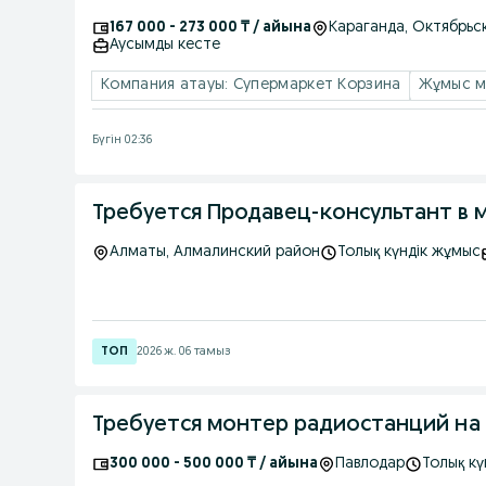
167 000 - 273 000 ₸ / айына
Караганда
, Октябрьс
Аусымды кесте
Компания атауы: Супермаркет Корзина
Жұмыс м
Бүгін 02:36
Требуется Продавец-консультант в 
Алматы
, Алмалинский район
Толық күндік жұмыс
2026 ж. 06 тамыз
Требуется монтер радиостанций на
300 000 - 500 000 ₸ / айына
Павлодар
Толық кү