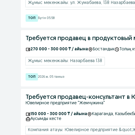
Бүгін 05:58
Требуется продавец в продуктовый 
270 000 - 300 000 ₸ / айына
Бостандык
Толық к
Жұмыс мекенжайы: Назарбаева 138
2026 ж. 05 тамыз
Требуется продавец-консультант в
Ювелирное предприятие "Жемчужина"
150 000 - 300 000 ₸ / айына
Караганда
, Казыбек
Аусымды кесте
Компания атауы: Ювелирное предприятие &quot;