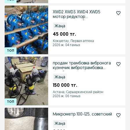
XWD2 XWD3 XWD4 XWD5
мотор редуктор
цилиндрический
электродвигатель квт
Жаңа
45 000 тг.
Кокшетау, Первая аптека
2026 ж. 04 тамыз
продам трамбовка вибронога
кузнечик вибротрамбовка
новый
Жаңа
150 000 тг.
Астана, Сарыаркинский район
2026 ж. 06 тамыз
Микрометр 100-125, советский
Жаңа