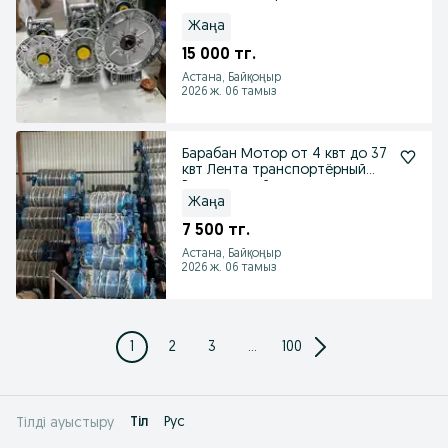
лента шнек мыло
Жаңа
15 000 тг.
Астана, Байқоңыр
2026 ж. 06 тамыз
Барабан Мотор от 4 квт до 37
квт Лента транспортёрный
Ролик конвейер
Жаңа
7 500 тг.
Астана, Байқоңыр
2026 ж. 06 тамыз
1
2
3
...
100
Tіл
Рус
Тілді ауыстыру