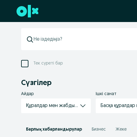
Төменгі деректемеге өту
Тек суреті бар
Сүзгілер
Айдар
Ішкі санат
Құралдар мен жабдықтар
Басқа құралдар
Барлық хабарландырулар
Бизнес
Жеке