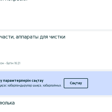
части, аппараты для чистки
 - Бүгін 16:21
еу парамтерлерін сақтау
Сақтау
 ұқсас хабарландырулар шықса, хабарлаймыз.
люлька