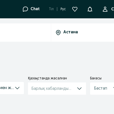
Ақпараттанд
Chat
Tіл
Рус
С
Қазақстанда жасалған
Бағасы
 мен жабдықтар
Барлық хабарландырулар