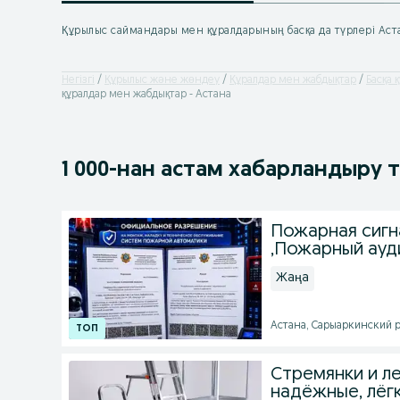
Құрылыс саймандары мен құралдарының басқа да түрлері Аст
Негізгі
Құрылыс және жөндеу
Құралдар мен жабдықтар
Басқа 
құралдар мен жабдықтар - Астана
1 000
-нан астам
хабарландыру 
Пожарная сигн
,Пожарный ауд
Жаңа
Астана, Сарыаркинский ра
Стремянки и ле
надёжные, лёгки