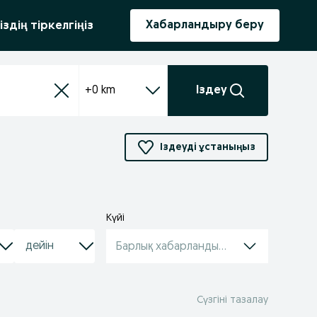
ыру
Хабарландыру беру
іздің тіркелгіңіз
+0 km
Іздеу
Іздеуді ұстаныңыз
Күйі
Барлық хабарландырулар
Сүзгіні тазалау