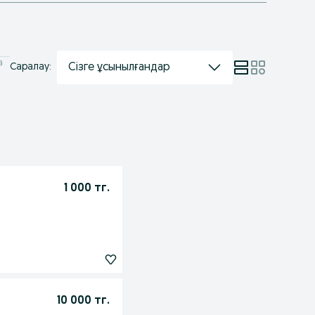
а
Сізге ұсынылғандар
Саралау:
1 000 тг.
10 000 тг.