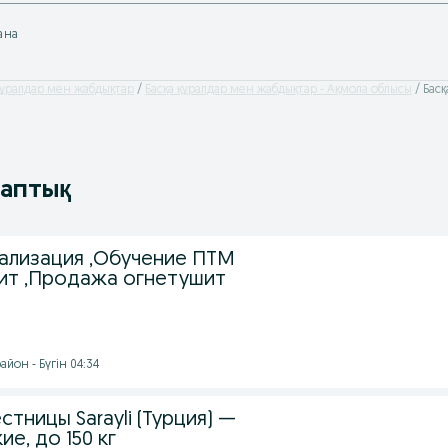
ана
құралдар мен жабдықтар
Басқа құралдар мен жабдықтар - Ақмола облысы
Басқ
таптық
ализация ,Обучение ПТМ
ит ,Продажа огнетушит
йон - Бүгін 04:34
стницы Sarayli (Турция) —
е, до 150 кг