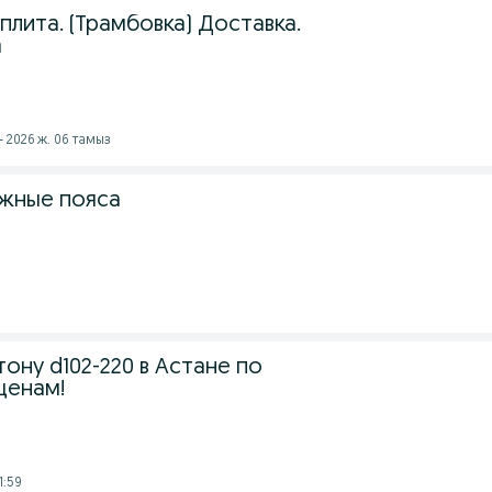
 плита. (Трамбовка) Доставка.
а
- 2026 ж. 06 тамыз
жные пояса
ону d102-220 в Астане по
ценам!
1:59