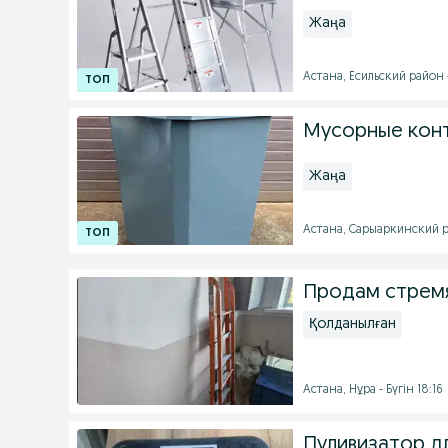
Жаңа
Астана, Есильский район 
Мусорные кон
Жаңа
Астана, Сарыаркинский р
Продам стремя
Қолданылған
Астана, Нұра - Бүгін 18:16
Пуливизатор д