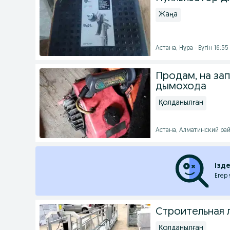
Жаңа
Астана, Нұра - Бүгін 16:55
Продам, на зап
дымохода
Қолданылған
Астана, Алматинский район
Ізд
Егер
Строительная 
Қолданылған