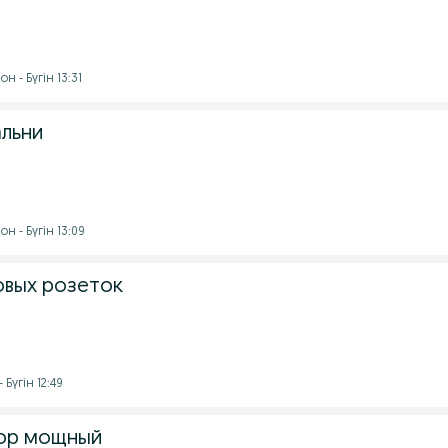
н - Бүгін 13:31
льни
н - Бүгін 13:09
овых розеток
 Бүгін 12:49
ор мощный