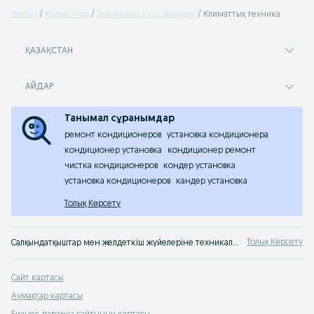
Негізгі
Қызметтер
Техниканы күту /жөндеу
Климаттық техника
ҚАЗАҚСТАН
АЙДАР
Танымал сұранымдар
ремонт кондиционеров
установка кондиционера
кондиционер установка
кондиционер ремонт
чистка кондиционеров
кондер установка
установка кондиционеров
кандер установка
Толық Көрсету
Толық Көрсету
Салқындатқыштар мен желдеткіш жүйелеріне техникалық қызмет көрсету. Климаттық техникаларды жөндеу бойынша барлық шеберлер — OLX.kz-тегі хабарландырулар
Сайт картасы
Аумақтар картасы