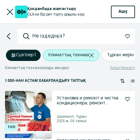
Қолданбада жалғастыру
Ашу
OLX-ке бір рет түрту арқылы кіру
Не іздедіңіз?
Сүзгілер
·
1
Климаттық техника
Тұрған жерін о
Климаттық техникаларды жөндеу
Толық Көрсету
1 000
-НАН АСТАМ
ХАБАРЛАНДЫРУ ТАПТЫҚ
Установка и ремонт и чистка
кондиционера, ремонт
холодильник, кондер
Шымкент, Тұран
2026 ж. 06 тамыз