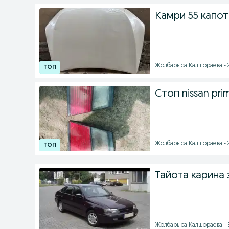
Камри 55 капот
Жолбарыса Калшораева - 
Стоп nissan prim
Жолбарыса Калшораева - 
Тайота карина 
Жолбарыса Калшораева - Б