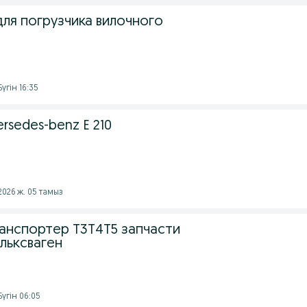
ля погрузчика вилочного
үгін 16:35
sedes-benz E 210
2026 ж. 05 тамыз
анспортер Т3Т4Т5 запчасти
льксваген
үгін 06:05