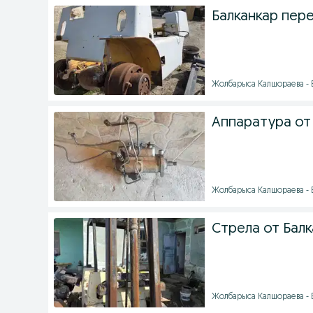
Балканкар пер
Жолбарыса Калшораева - Б
Аппаратура от 
Жолбарыса Калшораева - Б
Стрела от Бал
Жолбарыса Калшораева - Б