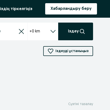
ыру
Хабарландыру беру
іздің тіркелгіңіз
+0 km
Іздеу
Іздеуді ұстаныңыз
Сүзгіні тазалау