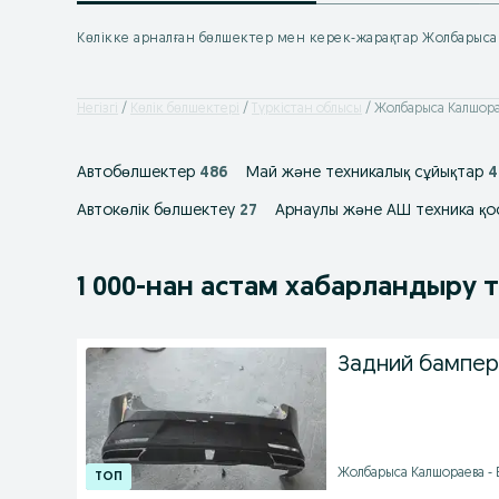
Көлікке арналған бөлшектер мен керек-жарақтар Жолбарыса
Негізгі
Көлік бөлшектері
Түркістан облысы
Жолбарыса Калшор
Автобөлшектер
486
Май және техникалық сұйықтар
4
Автокөлік бөлшектеу
27
Арнаулы және АШ техника қо
1 000
-нан астам
хабарландыру 
Задний бампер
Жолбарыса Калшораева - Б