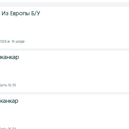
 Из Европы Б/У
026 ж. 16 шілде
лканкар
үгін 16:35
лканкар