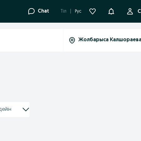
Ақпараттанд
Chat
Tіл
Рус
С