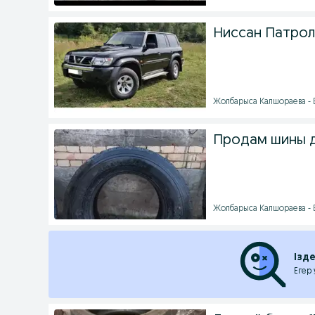
Ниссан Патрол 
Жолбарыса Калшораева - Б
Продам шины д
Жолбарыса Калшораева - Б
Ізд
Егер