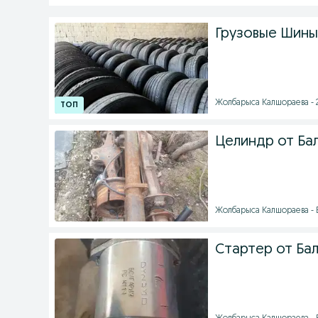
Грузовые Шины
Жолбарыса Калшораева - 2
Целиндр от Ба
Жолбарыса Калшораева - Б
Стартер от Ба