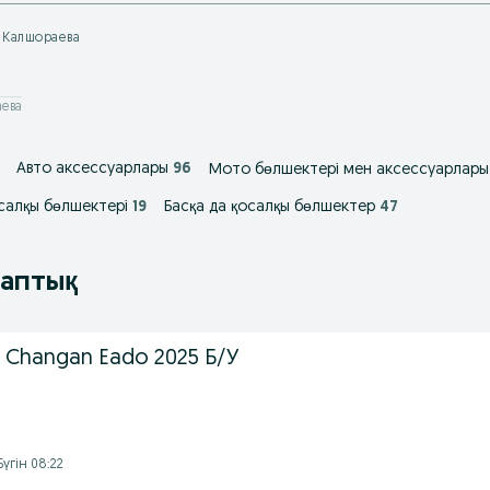
 Калшораева
аева
Авто аксессуарлары
96
Мото бөлшектері мен аксессуарлары
салқы бөлшектері
19
Басқа да қосалқы бөлшектер
47
таптық
 Changan Eado 2025 Б/У
үгін 08:22