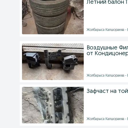
Летний балон 
Жолбарыса Калшораева - Б
Воздушные Фил
от Кондицоне
Жолбарыса Калшораева - Бү
Зафчаст на той
Жолбарыса Калшораева - Б