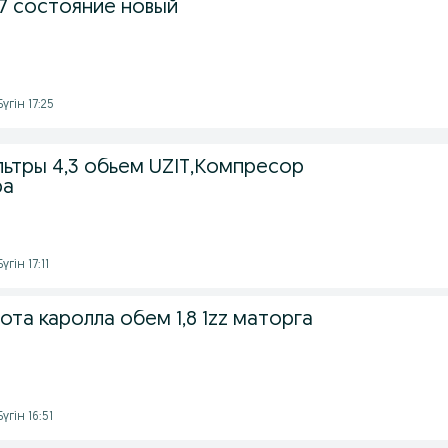
17 состояние новый
үгін 17:25
ьтры 4,3 обьем UZIT,Компресор
ра
гін 17:11
ота каролла обем 1,8 1zz маторга
үгін 16:51