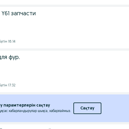
Y61 запчасти
үгін 18:14
ля фур.
үгін 17:32
еу парамтерлерін сақтау
Сақтау
 ұқсас хабарландырулар шықса, хабарлаймыз.