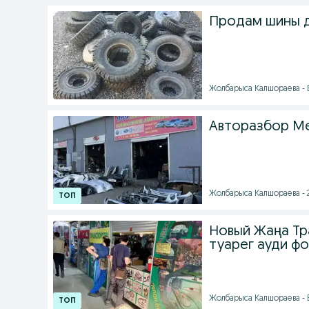
Продам шины д
Жолбарыса Калшораева - Б
Авторазбор Mer
Жолбарыса Калшораева - 
Новый Жаңа Тр
туарег ауди фо
Жолбарыса Калшораева - Б