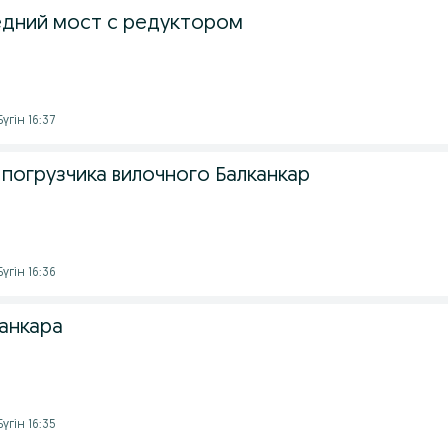
едний мост с редуктором
үгін 16:37
погрузчика вилочного Балканкар
үгін 16:36
канкара
үгін 16:35