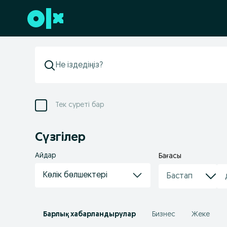
Төменгі деректемеге өту
Тек суреті бар
Сүзгілер
Айдар
Бағасы
Көлік бөлшектері
Барлық хабарландырулар
Бизнес
Жеке