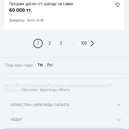
Продам диски от шалды октавии
60 000 тг.
Темиртау
-
Бүгін 16:45
1
2
3
...
100
Tіл
Рус
Тілді ауыстыру
Негізгі
Көлік бөлшектері
Шиналар, дискілер мен доңғалақтар
Дискілер
Дискілер - Қараганды облысы
ҚАЗАҚСТАН » ҚАРАГАНДЫ ОБЛЫСЫ
АЙДАР