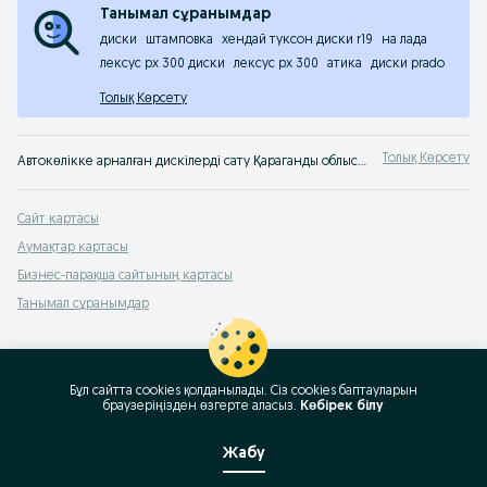
Танымал сұранымдар
диски
штамповка
хендай туксон диски r19
на лада
лексус рх 300 диски
лексус рх 300
атика
диски prado
Толық Көрсету
Толық Көрсету
Автокөлікке арналған дискілерді сату Қараганды облысы ✌Әр түрлі көлемдегі автомобильдерге арналған жаңа және б/п дискілерінің үлкен таңдауы ✔️ Авто дискілерді OLX.kz-те төмен бағамен сатып алу!
Сайт картасы
Аумақтар картасы
Бизнес-парақша сайтының картасы
Танымал сұранымдар
Бұл сайтта cookies қолданылады. Сіз cookies баптауларын
браузеріңізден өзгерте аласыз.
Көбірек білу
Жабу