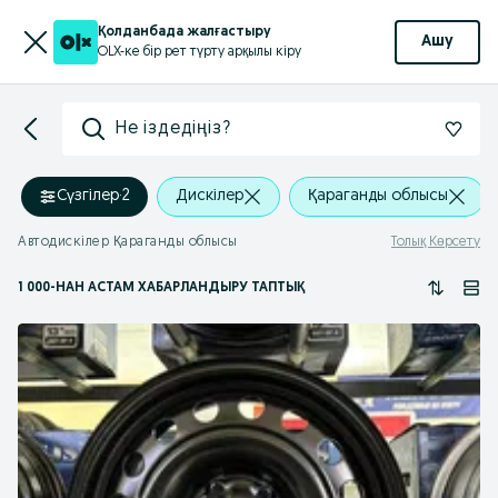
Қолданбада жалғастыру
Ашу
OLX-ке бір рет түрту арқылы кіру
Не іздедіңіз?
Сүзгілер
·
2
Дискілер
Қараганды облысы
Автодискілер Қараганды облысы
Толық Көрсету
1 000
-НАН АСТАМ
ХАБАРЛАНДЫРУ ТАПТЫҚ