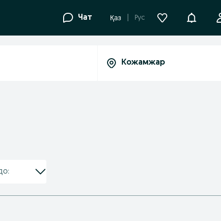
Уведомле
Чат
Рус
Қаз