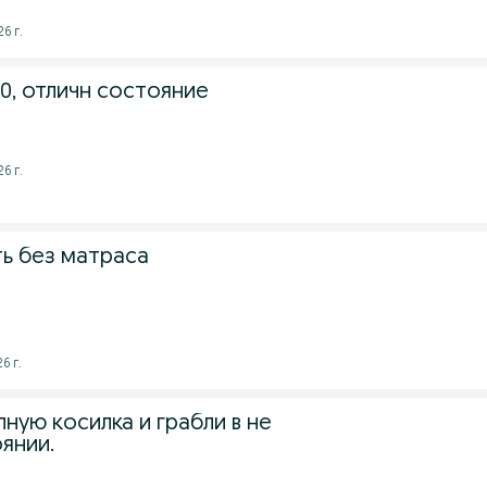
6 г.
0, отличн состояние
6 г.
ь без матраса
6 г.
ную косилка и грабли в не
янии.