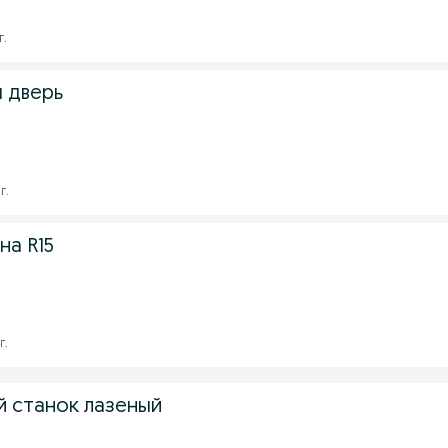
г.
 дверь
г.
на R15
г.
й станок лазеный