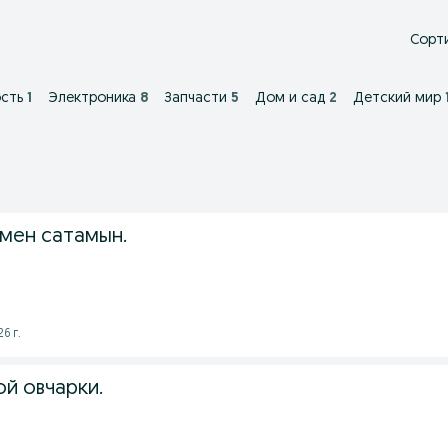
Сорти
сть
1
Электроника
8
Запчасти
5
Дом и сад
2
Детский мир
мен сатамын.
6 г.
й овчарки.