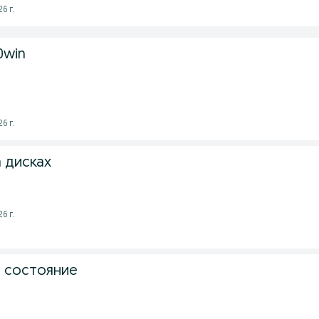
6 г.
0win
6 г.
а дисках
6 г.
м состояние