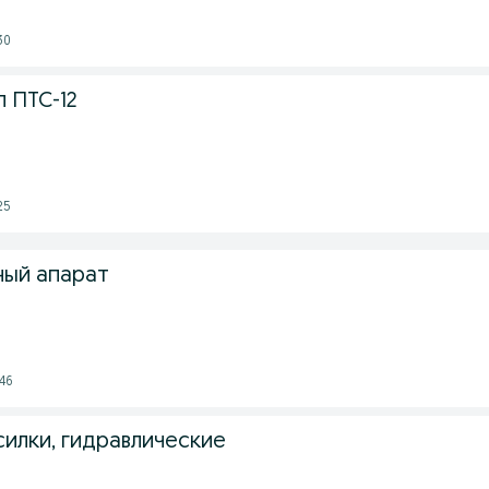
30
 ПТС-12
25
ый апарат
46
илки, гидравлические