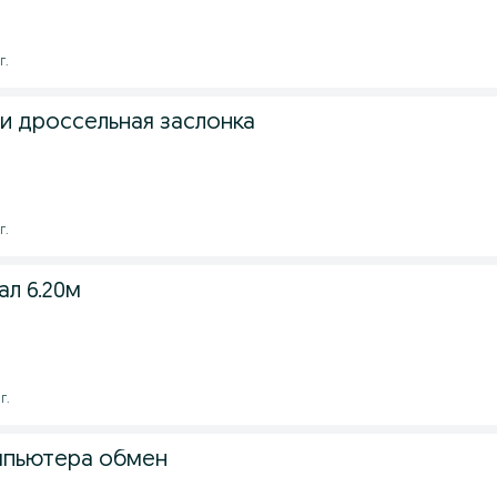
г.
и дроссельная заслонка
г.
ал 6.20м
г.
мпьютера обмен