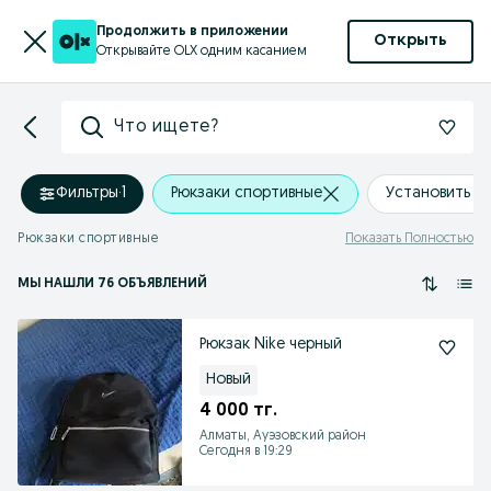
Продолжить в приложении
Открыть
Открывайте OLX одним касанием
Что ищете?
Фильтры
·
1
Рюкзаки спортивные
Установить м
Рюкзаки спортивные
Показать Полностью
МЫ НАШЛИ 76 ОБЪЯВЛЕНИЙ
Рюкзак Nike черный
Новый
4 000 тг.
Алматы, Ауэзовский район
Сегодня в 19:29