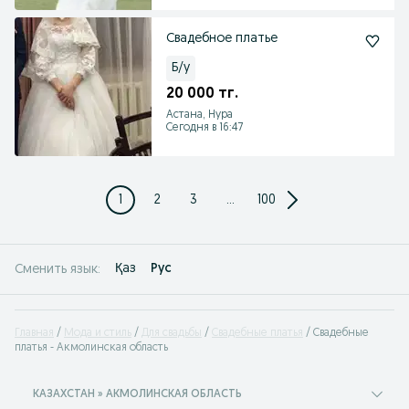
Свадебное платье
Б/у
20 000 тг.
Астана, Нура
Сегодня в 16:47
1
2
3
...
100
Қаз
Рус
Сменить язык:
Главная
Мода и стиль
Для свадьбы
Свадебные платья
Свадебные
платья - Акмолинская область
КАЗАХСТАН » АКМОЛИНСКАЯ ОБЛАСТЬ