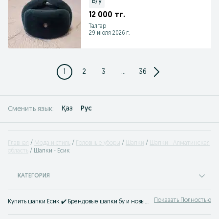
Б/у
12 000 тг.
Талгар
29 июля 2026 г.
1
2
3
...
36
Қаз
Рус
Сменить язык:
Главная
Мода и стиль
Головные уборы
Шапки
Шапки - Алматинская
область
Шапки - Есик
КАТЕГОРИЯ
Показать Полностью
Купить шапки Есик ✔️ Брендовые шапки бу и новые по доступной цене ⭐ Заказать головные уборы шапки любых размеров на OLX.kz!