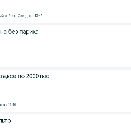
й район - Сегодня в 13:42
на без парика
а,все по 2000тыс
ня в 13:40
льто