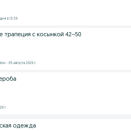
дня в 13:39
е трапеция с косынкой 42–50
н - 05 августа 2026 г.
дероба
26 г.
нская одежда