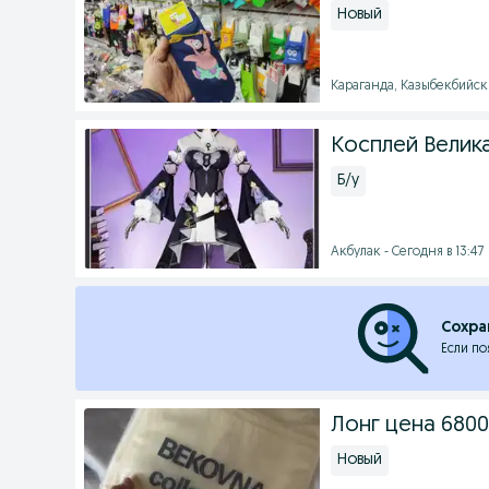
Новый
Караганда, Казыбекбийски
Косплей Велик
Б/у
Акбулак - Сегодня в 13:47
Сохра
Если по
Лонг цена 6800
Новый