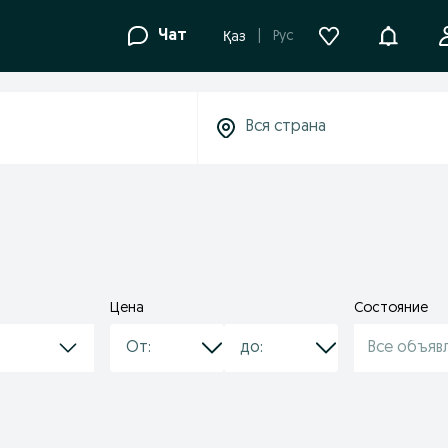
Уведомле
Чат
Рус
Қаз
Цена
Состояние
Все объяв