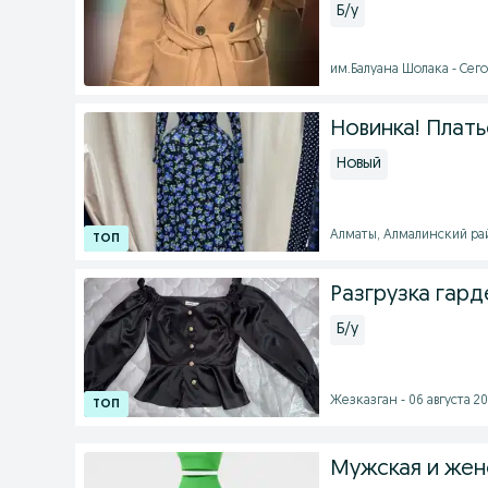
Б/у
им.Балуана Шолака - Сего
Новинка! Плать
Новый
Алматы, Алмалинский райо
Разгрузка гар
Б/у
Жезказган - 06 августа 20
Мужская и же