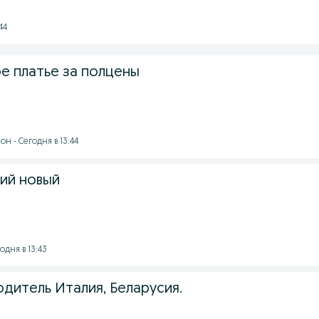
44
е платье за полцены
н - Сегодня в 13:44
ий новый
одня в 13:43
дитель Италия, Беларусия.