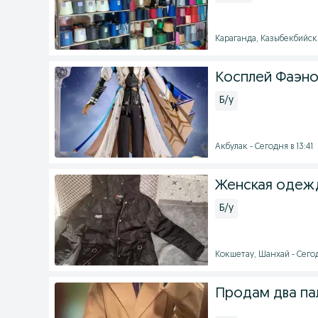
Караганда, Казыбекбийски
Косплей Фаэно
Б/у
Акбулак - Сегодня в 13:41
Женская одежд
Б/у
Кокшетау, Шанхай - Сегод
Продам два па