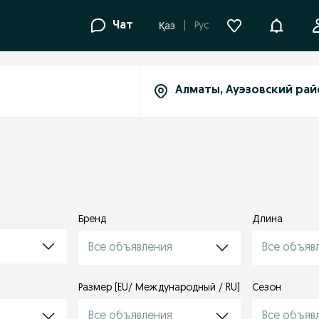
Уведомле
Чат
Рус
Қаз
Бренд
Длина
Все объявления
Все объяв
Размер (EU/ Международный / RU)
Сезон
Все объявления
Все объяв