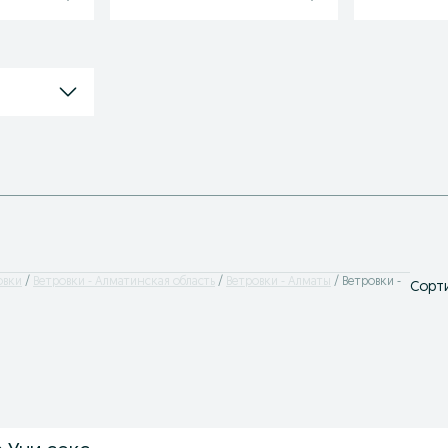
овки
Ветровки - Алматинская область
Ветровки - Алматы
Ветровки -
Сорти