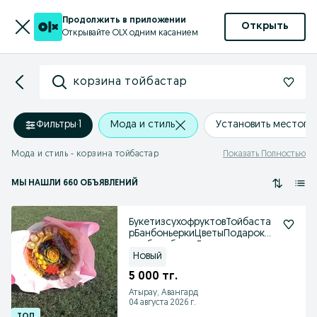
Продолжить в приложении
Открыть
Открывайте OLX одним касанием
корзина тойбастар
Фильтры
·
1
Мода и стиль
Установить местоп
Мода и стиль - корзина тойбастар
Показать Полностью
МЫ НАШЛИ 660 ОБЪЯВЛЕНИЙ
БукетизсухофруктовТойбаста
рБанбоньеркиЦветыПодарокСь
едобныебукетГүл
Новый
5 000 тг.
Атырау, Авангард
04 августа 2026 г.