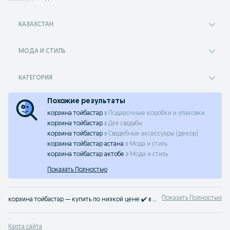
КАЗАХСТАН
МОДА И СТИЛЬ
КАТЕГОРИЯ
Похожие результаты
корзина тойбастар
в
Подарочные коробки и упаковки
корзина тойбастар
в
Для свадьбы
корзина тойбастар
в
Свадебные аксессуары (декор)
корзина тойбастар астана
в
Мода и стиль
корзина тойбастар актобе
в
Мода и стиль
Показать Полностью
Показать Полностью
корзина тойбастар — купить по низкой цене ✔️ в Казахстане ⚡ Только выгодные предложения ⭐ Большой выбор новых и Б/У товаров на сервисе объявлений OLX.kz
Карта сайта