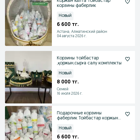
Коржын калта тойбастар
корзины фаберлик
Новый
6 600 тг.
Астана, Алматинский район
04 августа 2026 г.
Корзины тойбастар
,қоржын,сырға салу комплекты
Новый
8 000 тг.
Семей
16 июля 2026 г.
Подарочные корзины
фаберлик Тойбастар коржын
калта
Новый
6 600 тг.