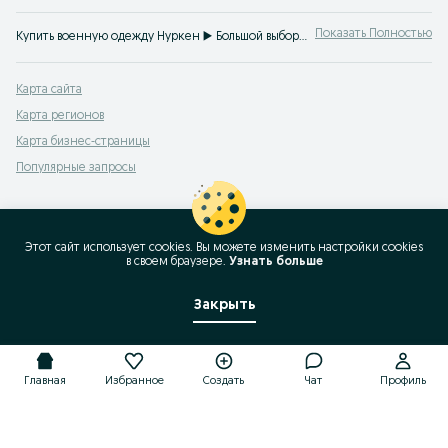
Показать Полностью
Купить военную одежду Нуркен ▶️ Большой выбор моделей, размеров и цветов по доступной цене ☝ Закажите военную спецодежду недорого на OLX.kz!
Карта сайта
Карта регионов
Карта бизнес-страницы
Популярные запросы
Этот сайт использует cookies. Вы можете изменить настройки cookies
в своeм браузере.
Узнать больше
Закрыть
Главная
Избранное
Создать
Чат
Профиль