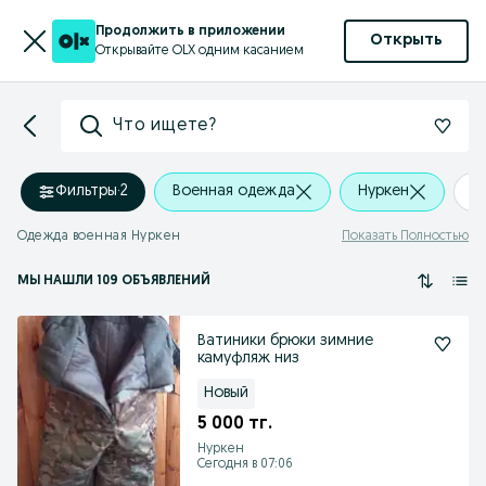
Продолжить в приложении
Открыть
Открывайте OLX одним касанием
Что ищете?
Фильтры
·
2
Военная одежда
Нуркен
+
Одежда военная Нуркен
Показать Полностью
МЫ НАШЛИ 109 ОБЪЯВЛЕНИЙ
Ватиники брюки зимние
камуфляж низ
Новый
5 000 тг.
Нуркен
Сегодня в 07:06