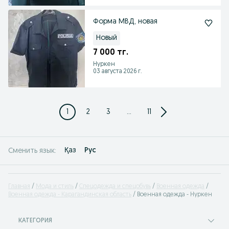
Форма МВД, новая
Новый
7 000 тг.
Нуркен
03 августа 2026 г.
1
2
3
...
11
Қаз
Рус
Сменить язык:
Главная
Мода и стиль
Спецодежда и спецобувь
Военная одежда
Военная одежда - Карагандинская область
Военная одежда - Нуркен
КАТЕГОРИЯ