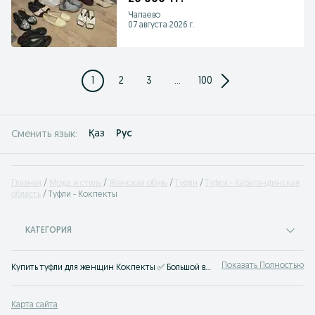
Чапаево
07 августа 2026 г.
1
2
3
...
100
Қаз
Рус
Сменить язык:
Главная
Мода и стиль
Женская обувь
Туфли
Туфли - Карагандинская
область
Туфли - Кокпекты
КАТЕГОРИЯ
Показать Полностью
Купить туфли для женщин Кокпекты ✅ Большой выбор размеров, моделей, брендов и цветов по доступной цене ☝ Закажите стильные туфли женские на OLX.kz!
Карта сайта