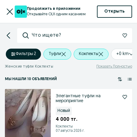
Продолжить в приложении
Открыть
Открывайте OLX одним касанием
Что ищете?
Фильтры
·
2
Туфли
Кокпекты
+0 km
Женские туфли Кокпекты
Показать Полностью
МЫ НАШЛИ 10 ОБЪЯВЛЕНИЙ
Элегантные туфли на
мероприятие
Новый
4 000 тг.
Кокпекты
07 августа 2026 г.