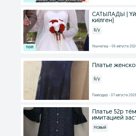
САТЫЛАДЫ | Үйл
киілген)
Б/у
Узынагаш - 06 августа 2026
Платье женско
Б/у
Павлодар - 07 августа 2026
Платье 52р тём
имитацией зас
Новый