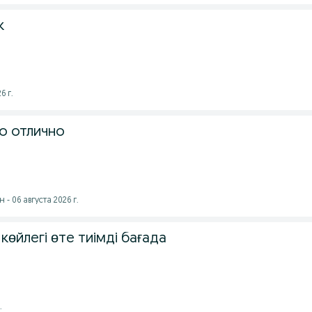
к
6 г.
о отлично
- 06 августа 2026 г.
көйлегі өте тиімді бағада
.