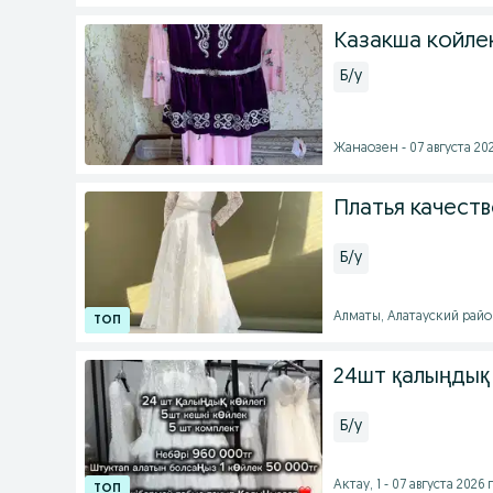
Казакша койле
Б/у
Жанаозен - 07 августа 202
Платья качеств
Б/у
Алматы, Алатауский район 
24шт қалыңдық 
Б/у
Актау, 1 - 07 августа 2026 г