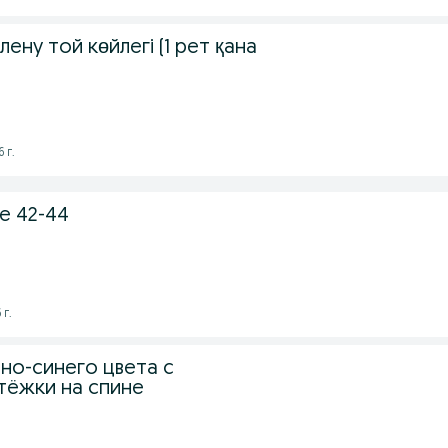
ену той көйлегі (1 рет қана
 г.
е 42-44
 г.
но-синего цвета с
тёжки на спине