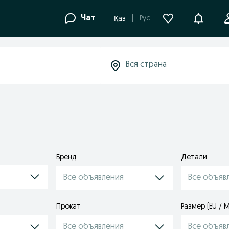
Уведомле
Чат
Рус
Қаз
Бренд
Детали
Все объявления
Все объяв
Прокат
Размер (EU / 
Все объявления
Все объяв