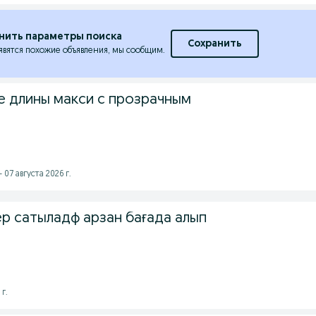
нить параметры поиска
Сохранить
явятся похожие объявления, мы сообщим.
е длины макси с прозрачным
 07 августа 2026 г.
ер сатыладф арзан бағада алып
г.