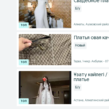
Свадебное пла
Б/у
Алматы, Ауэзовский район 
Платья овая ка
Новый
Тараз, 1-мкр. Акбулак - 07 
Ұзату көйлегі 
платье
Б/у
Астана, Алматинский райо