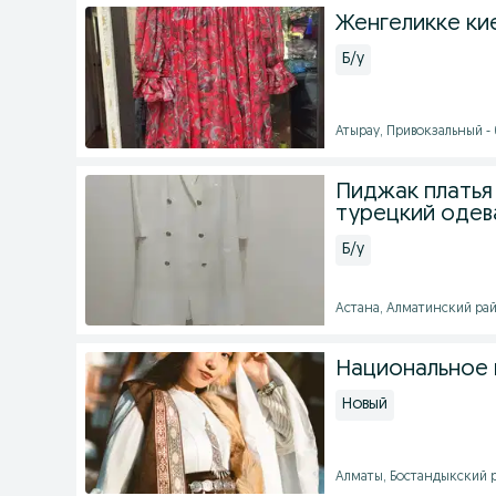
Женгеликке ки
Б/у
Атырау, Привокзальный - 0
Пиджак платья 
турецкий одева
Б/у
Астана, Алматинский район
Национальное 
Новый
Алматы, Бостандыкский ра