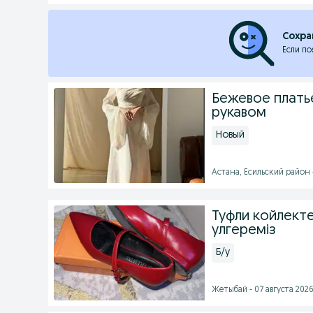
Сохра
Если по
Бежевое плать
рукавом
Новый
Астана, Есильский район -
Туфли койлект
улгереміз
Б/у
Жетыбай - 07 августа 2026 