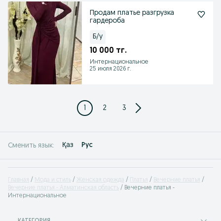
Продам платье разгрузка
гардероба
Б/у
10 000 тг.
Интернациональное
25 июля 2026 г.
1
2
3
Қаз
Рус
Сменить язык:
Главная
Мода и стиль
Женская одежда
Платья
Вечерние платья
Вечерние платья - Алматинская область
Вечерние платья -
Интернациональное