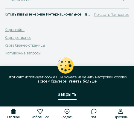
КАТЕГОРИЯ
Купить платья вечерние Интернациональное. Нарядные праздничные платья недорого. Стильные вечерние платья модных фасонов на любой тип фигуры. Купить платье на вечер по доступной цене легко на OLX.kz!
Показать Полностью
Карта сайта
Карта регионов
Карта бизнес-страницы
Популярные запросы
Этот сайт использует cookies. Вы можете изменить настройки cookies
в своeм браузере.
Узнать больше
Закрыть
Главная
Избранное
Создать
Чат
Профиль