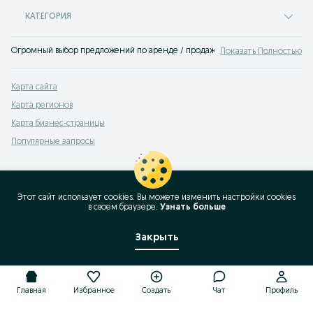
КАТЕГОРИЯ
Огромный выбор предложений по аренде / продаже недвижимости Интернац
Показать Полностью
Карта сайта
Карта регионов
Карта бизнес-страницы
Популярные запросы
Этот сайт использует cookies. Вы можете изменить настройки cookies
в своeм браузере.
Узнать больше
Закрыть
Главная
Избранное
Создать
Чат
Профиль