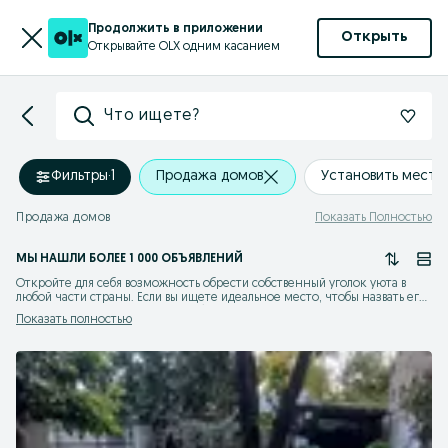
Продолжить в приложении
Открыть
Открывайте OLX одним касанием
Что ищете?
Фильтры
·
1
Продажа домов
Установить мест
Продажа домов
Показать Полностью
МЫ НАШЛИ
БОЛЕЕ
1 000 ОБЪЯВЛЕНИЙ
Откройте для себя возможность обрести собственный уголок уюта в
любой части страны. Если вы ищете идеальное место, чтобы назвать его
домом, просматривайте разнообразные предложения на нашей
Показать полностью
платформе. Здесь вы найдете обширный выбор домов на продажу,
сочетающих в себе комфорт, качество и доступную стоимость. Купить
жилье теперь проще, благодаря удобному подбору и прозрачным ценам.
Ищите варианты, которые соответствуют вашим желаниям и бюджету,
выбирайте недорого и эффективно с OLX.