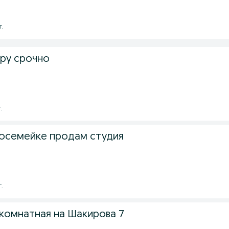
г.
ру срочно
.
лосемейке продам студия
г.
комнатная на Шакирова 7