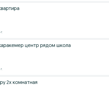
квартира
 г.
каракемер центр рядом школа
г.
ру 2х комнатная