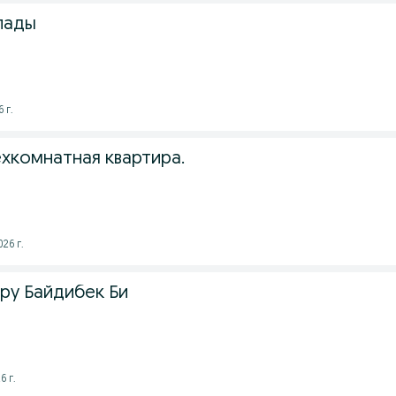
лады
 г.
хкомнатная квартира.
026 г.
ру Байдибек Би
6 г.