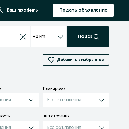
ния
Ваш профиль
Подать объявление
+0 km
Поиск
Добавить в избранное
е
Планировка
ления
Все объявления
ности
Тип строения
ления
Все объявления