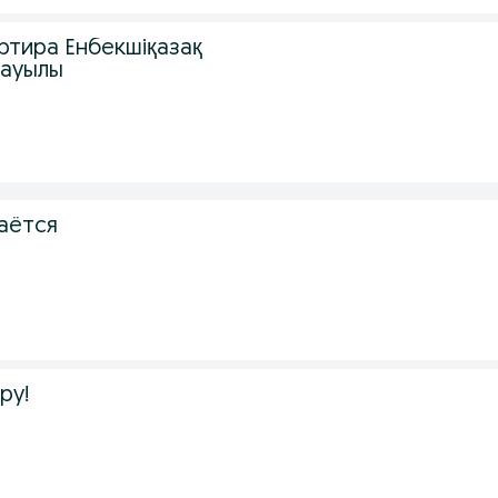
ртира Енбекшіқазақ
 ауылы
аётся
ру!