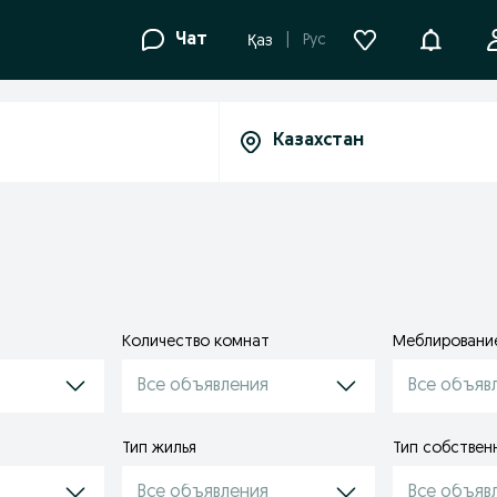
Уведомле
Чат
Рус
Қаз
Количество комнат
Меблировани
Все объявления
Все объяв
Тип жилья
Тип собствен
Все объявления
Все объяв