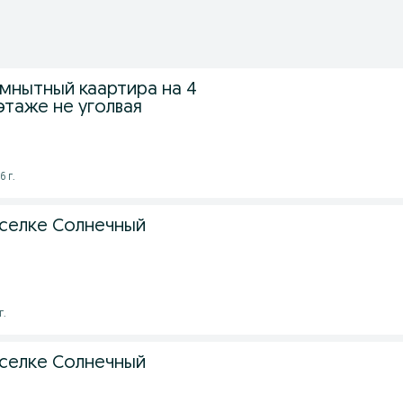
мнытный каартира на 4
этаже не уголвая
6 г.
оселке Солнечный
г.
оселке Солнечный