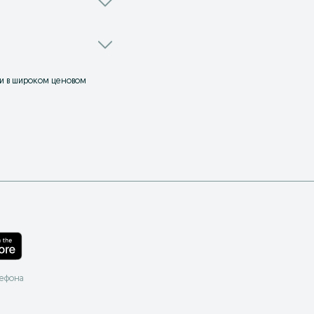
ли в широком ценовом
лефона