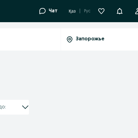
Уведомле
Чат
Рус
Қаз