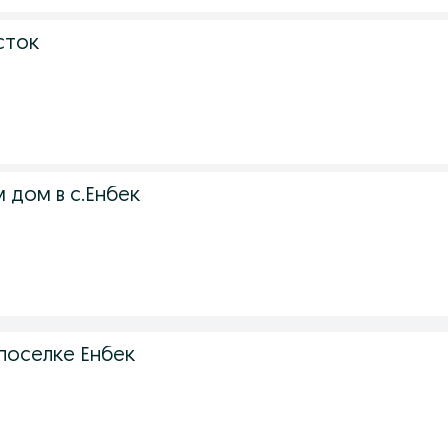
сток
 дом в с.Енбек
поселке Енбек