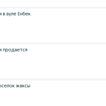
 в ауле Енбек
м продается
оселок жаксы