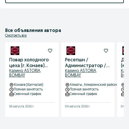
Все объявления автора
Смотреть все
Повар холодного
Ресепшн /
Дил
цеха (г. Конаев)
Администратор /
(м
Казино ASTORIA,
Казино ASTORIA,
Каз
есть трансфер
Хостес
спе
BOMBAY
BOMBAY
BOM
каз
и о
Конаев (Капчагай)
Алматы
, Алмалинский район
Та
Полная занятость
Полная занятость
П
Сменный график
Сменный график
С
06 августа 2026 г.
04 августа 2026 г.
04 ав