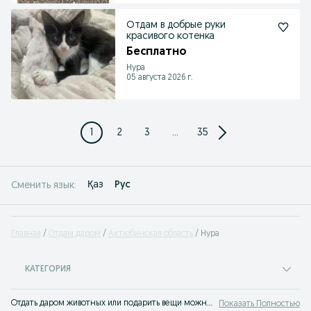
Отдам в добрые руки
красивого котенка
Бесплатно
Нура
05 августа 2026 г.
1
2
3
...
35
Қаз
Рус
Сменить язык:
Главная
Отдам даром
Актюбинская область
Нура
КАТЕГОРИЯ
Отдать даром животных или подарить вещи можно на OLX - сайте бесплатных объявлений в Казахстане. Лучшие предложения ждут вас на OLX!
Показать Полностью