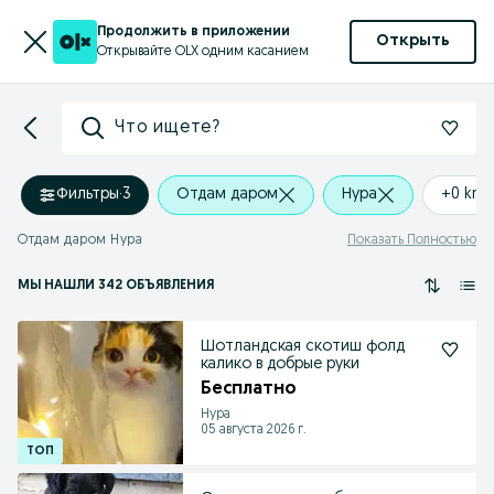
Продолжить в приложении
Открыть
Открывайте OLX одним касанием
Что ищете?
Фильтры
·
3
Отдам даром
Нура
+0 km
Отдам даром Нура
Показать Полностью
МЫ НАШЛИ 342 ОБЪЯВЛЕНИЯ
Шотландская скотиш фолд
калико в добрые руки
Бесплатно
Нура
05 августа 2026 г.