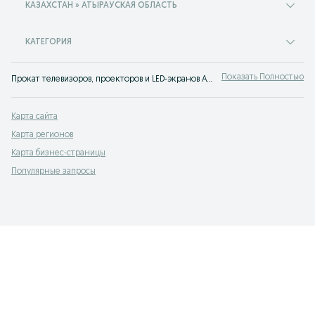
КАЗАХСТАН » АТЫРАУСКАЯ ОБЛАСТЬ
КАТЕГОРИЯ
Показать Полностью
Прокат телевизоров, проекторов и LED-экранов Атырауская область ⭐ Лучшие цены ✔️ Большой выбор телевизоров, проекторов и ЛЕД-экранов напрокат можно найти на OLX.kz!
Карта сайта
Карта регионов
Карта бизнес-страницы
Популярные запросы