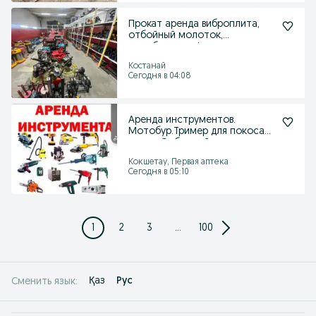
Прокат аренда виброплита,
отбойный молоток,
трамбовка, асфальторез.
Костанай
Сегодня в 04:08
Аренда инструментов.
Мотобур.Тример для покоса
травы..Отбоиный молото
Кокшетау, Первая аптека
Сегодня в 05:10
1
2
3
...
100
Қаз
Рус
Сменить язык: