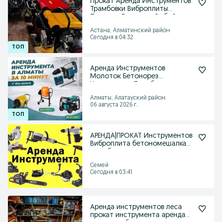
Прокат Аренда Инструментов
Трамбовки Виброплиты
Пылесос Болгарки Отбой
Астана, Алматинский район
Сегодня в 04:32
Аренда Инструментов
Молоток Бетонорез
Краскопульт Трамбовка
Генератор
Алматы, Алатауский район
06 августа 2026 г.
АРЕНДА|ПРОКАТ Инструментов
Виброплита бетономешалка
трамбовка
Семей
Сегодня в 03:41
Аренда инструментов леса
прокат инструмента аренда