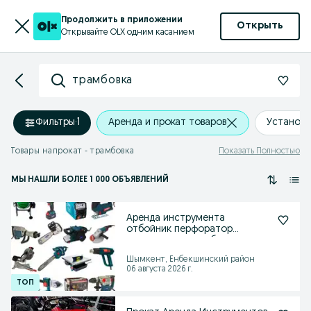
Продолжить в приложении
Открыть
Открывайте OLX одним касанием
трамбовка
Фильтры
·
1
Аренда и прокат товаров
Установи
Товары напрокат - трамбовка
Показать Полностью
МЫ НАШЛИ
БОЛЕЕ
1 000 ОБЪЯВЛЕНИЙ
Аренда инструмента
отбойник перфоратор
компрессор трамбовка
прокат
Шымкент, Енбекшинский район
06 августа 2026 г.