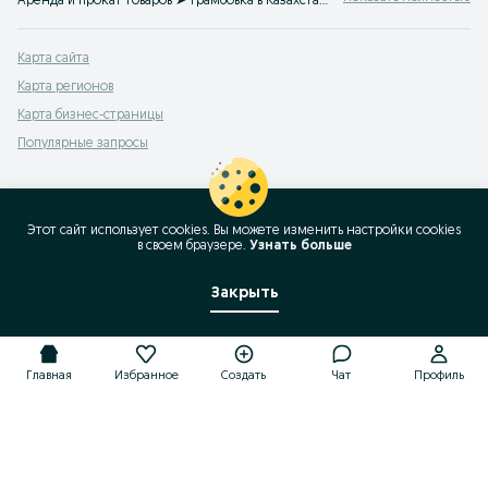
Аренда и прокат товаров ➤ трамбовка в Казахстане на OLX.kz ⭐ Большой выбор товаров напрокат ✔️ Доступные цены на OLX.kz!
Карта сайта
Карта регионов
Карта бизнес-страницы
Популярные запросы
Этот сайт использует cookies. Вы можете изменить настройки cookies
в своeм браузере.
Узнать больше
Закрыть
Главная
Избранное
Создать
Чат
Профиль
Главная
Избранное
Создать
Чат
Профиль