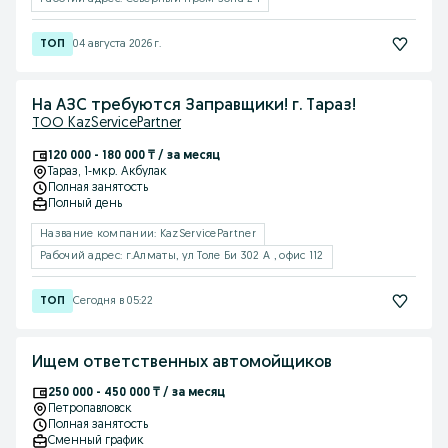
04 августа 2026 г.
На АЗС требуются Заправщики! г. Тараз!
ТОО KazServicePartner
120 000 - 180 000 ₸ / за месяц
Тараз
, 1-мкр. Акбулак
Полная занятость
Полный день
Название компании: KazServicePartner
Рабочий адрес: г.Алматы, ул Толе Би 302 А , офис 112
Сегодня в 05:22
Ищем ответственных автомойщиков
250 000 - 450 000 ₸ / за месяц
Петропавловск
Полная занятость
Сменный график