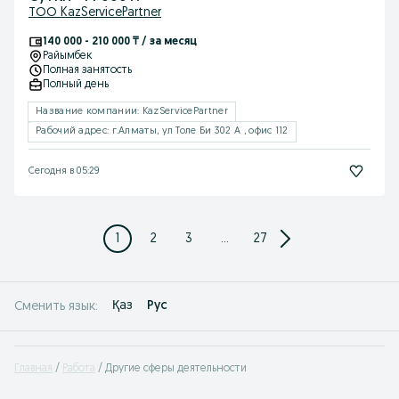
ТОО KazServicePartner
140 000 - 210 000 ₸ / за месяц
Райымбек
Полная занятость
Полный день
Название компании: KazServicePartner
Рабочий адрес: г.Алматы, ул Толе Би 302 А , офис 112
Сегодня в 05:29
1
2
3
...
27
Қаз
Рус
Сменить язык:
Главная
Работа
Другие сферы деятельности