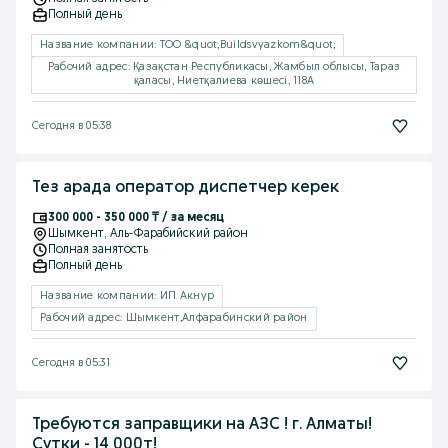
Полный день
Название компании: ТОО &quot;Buildsvyazkom&quot;
Рабочий адрес: Қазақстан Республикасы, Жамбыл облысы, Тараз
қаласы, Ниетқалиева көшесі, 118А
Сегодня в 05:38
Тез арада оператор диспетчер керек
300 000 - 350 000 ₸ / за месяц
Шымкент
, Аль-Фарабийский район
Полная занятость
Полный день
Название компании: ИП Акнур
Рабочий адрес: Шымкент,Алфарабинский район
Сегодня в 05:31
Требуются заправщики на АЗС ! г. Алматы!
Сутки - 14 000т!