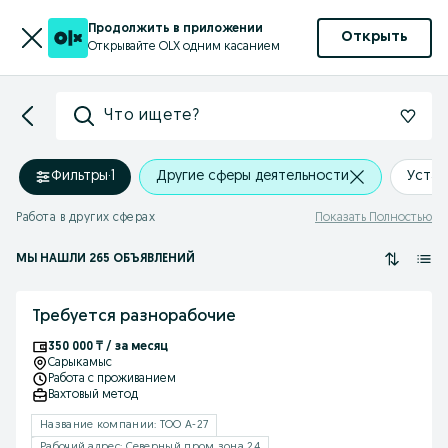
Продолжить в приложении
Открыть
Открывайте OLX одним касанием
Что ищете?
Фильтры
·
1
Другие сферы деятельности
Устан
Работа в других сферах
Показать Полностью
МЫ НАШЛИ 265 ОБЪЯВЛЕНИЙ
Требуется разнорабочие
350 000 ₸ / за месяц
Сарыкамыс
Работа с проживанием
Вахтовый метод
Название компании: ТОО А-27
Рабочий адрес: Северный пром зона 24