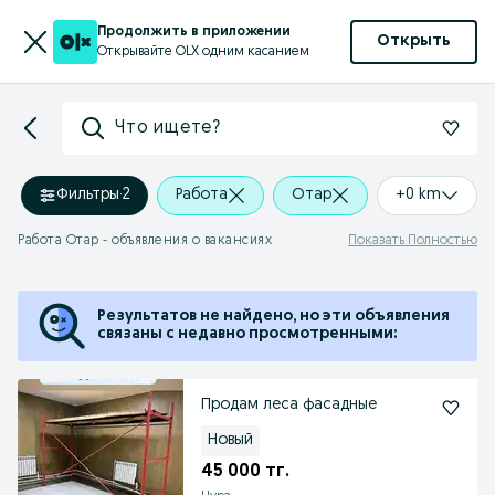
Продолжить в приложении
Открыть
Открывайте OLX одним касанием
Что ищете?
Фильтры
·
2
Работа
Отар
+0 km
Работа Отар - объявления о вакансиях
Показать Полностью
Результатов не найдено, но эти объявления
связаны с недавно просмотренными:
Продам леса фасадные
Новый
45 000 тг.